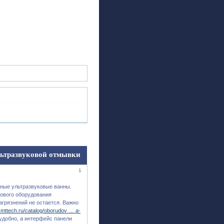
ск
Регистрация
Войти
ьтразвуковой отмывки
1
ные ультразвуковые ванны.
нового оборудования
агрязнений не остается. Важно
smttech.ru/catalog/oborudov … a-
удобно, а интерфейс панели