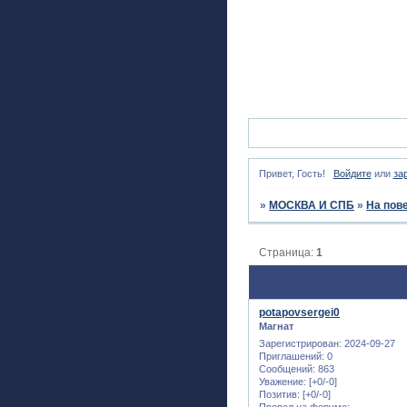
Привет, Гость!
Войдите
или
за
»
МОСКВА И СПБ
»
На пов
Страница:
1
potapovsergei0
Магнат
Зарегистрирован
: 2024-09-27
Приглашений:
0
Сообщений:
863
Уважение:
[+0/-0]
Позитив:
[+0/-0]
Провел на форуме: