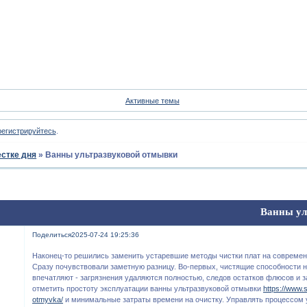
Форум
Участники
Пои
Активные темы
регистрируйтесь
.
естке дня
»
Ванны ультразвуковой отмывки
Ванны ул
Поделиться
2025-07-24 19:25:36
Наконец-то решились заменить устаревшие методы чистки плат на современ
Сразу почувствовали заметную разницу. Во-первых, чистящие способности 
впечатляют - загрязнения удаляются полностью, следов остатков флюсов и з
отметить простоту эксплуатации ванны ультразвуковой отмывки
https://www.
otmyvka/
и минимальные затраты времени на очистку. Управлять процессом 