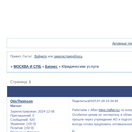
Активные те
Привет, Гость!
Войдите
или
зарегистрируйтесь
.
»
МОСКВА И СПБ
»
Бизнес
»
Юридические услуги
Страница:
1
OtisThomson
Поделиться
2025-07-28 23:34:46
Магнат
Работаем с Affari
https://affari.kz
по вопр
Зарегистрирован
: 2024-12-06
Особенно ценим их экспертизу в обла
Приглашений:
0
прошли через учреждение АО и подгот
Сообщений:
420
Уважение:
[+0/-0]
всегда готова предложить оптимально
Позитив:
[+0/-0]
0
Провел на форуме: