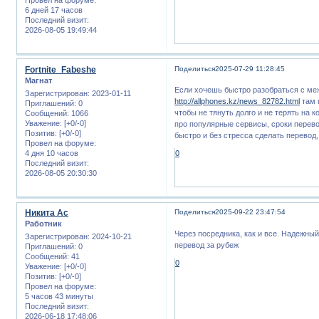
6 дней 17 часов
Последний визит:
2026-08-05 19:49:44
Fortnite_Fabeshe
Поделиться
2025-07-29 11:28:45
Магнат
Если хочешь быстро разобраться с ме
Зарегистрирован
: 2023-01-11
http://allphones.kz/news_82782.html
там 
Приглашений:
0
чтобы не тянуть долго и не терять на 
Сообщений:
1066
Уважение:
[+0/-0]
про популярные сервисы, сроки перево
Позитив:
[+0/-0]
быстро и без стресса сделать перевод,
Провел на форуме:
4 дня 10 часов
0
Последний визит:
2026-08-05 20:30:30
Никита Ас
Поделиться
2025-09-22 23:47:54
Работник
Через посредника, как и все. Надежный
Зарегистрирован
: 2024-10-21
перевод за рубеж
Приглашений:
0
Сообщений:
41
0
Уважение:
[+0/-0]
Позитив:
[+0/-0]
Провел на форуме:
5 часов 43 минуты
Последний визит:
2026-06-18 17:48:06