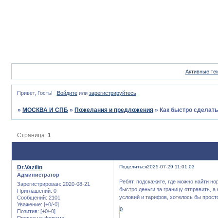
Активные те
Привет, Гость!
Войдите
или
зарегистрируйтесь
.
»
МОСКВА И СПБ
»
Пожелания и предложения
»
Как быстро сделат
Страница:
1
Dr.Vazilin
Поделиться
2025-07-29 11:01:03
Администратор
Ребят, подскажите, где можно найти 
Зарегистрирован
: 2020-08-21
быстро деньги за границу отправить, а
Приглашений:
0
условий и тарифов, хотелось бы просто
Сообщений:
2101
Уважение:
[+0/-0]
0
Позитив:
[+0/-0]
Провел на форуме: