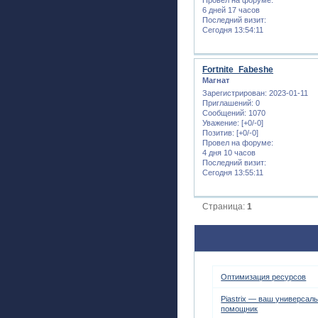
6 дней 17 часов
Последний визит:
Сегодня 13:54:11
Fortnite_Fabeshe
Магнат
Зарегистрирован
: 2023-01-11
Приглашений:
0
Сообщений:
1070
Уважение:
[+0/-0]
Позитив:
[+0/-0]
Провел на форуме:
4 дня 10 часов
Последний визит:
Сегодня 13:55:11
Страница:
1
Оптимизация ресурсов
Piastrix — ваш универсал
помощник