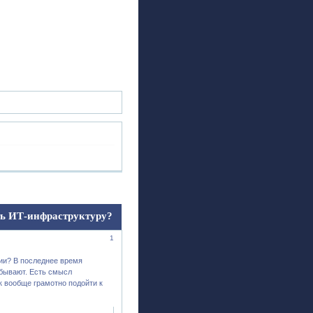
ск
Регистрация
Войти
ь ИТ-инфраструктуру?
1
ии? В последнее время
и бывают. Есть смысл
к вообще грамотно подойти к