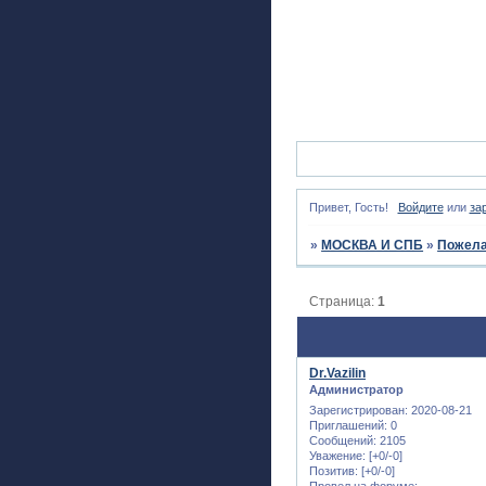
Привет, Гость!
Войдите
или
за
»
МОСКВА И СПБ
»
Пожела
Страница:
1
Dr.Vazilin
Администратор
Зарегистрирован
: 2020-08-21
Приглашений:
0
Сообщений:
2105
Уважение:
[+0/-0]
Позитив:
[+0/-0]
Провел на форуме: