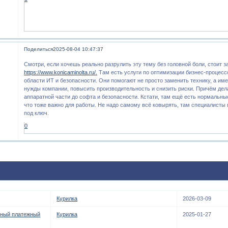
Поделиться
2025-08-04 10:47:37
Смотри, если хочешь реально разрулить эту тему без головной боли, стоит 
https://www.konicaminolta.ru/.
Там есть услуги по оптимизации бизнес-процесс
области ИТ и безопасности. Они помогают не просто заменить технику, а им
нужды компании, повысить производительность и снизить риски. Причём дел
аппаратной части до софта и безопасности. Кстати, там ещё есть нормальн
что тоже важно для работы. Не надо самому всё ковырять, там специалисты 
под ключ.
0
Курилка
2026-03-09
ьный платежный
Курилка
2025-01-27