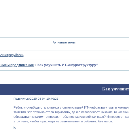
Форум
Участники
Пои
Активные темы
регистрируйтесь
.
ния и предложения
»
Как улучшить ИТ-инфраструктуру?
Как улучшит
Поделиться
2025-08-04 10:40:26
Ребят, кто-нибудь сталкивался с оптимизацией ИТ-инфраструктуры в компан
заметил, что техника стала тормозить, да и с безопасностью какие-то косяк
обращаться к каким-то профи, чтобы поставили всё как надо? Интересует, ка
этой теме, чтобы и расходы не зашкаливали, и работало без лагов.
0