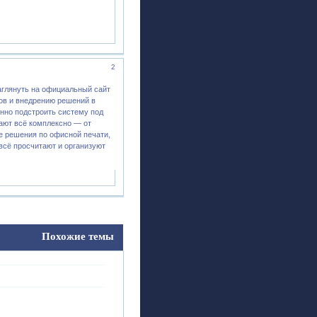
2
заглянуть на официальный сайт
ов и внедрению решений в
енно подстроить систему под
ают всё комплексно — от
ые решения по офисной печати,
всё просчитают и организуют
Похожие темы