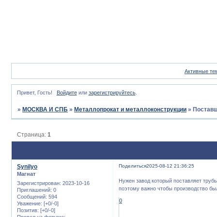
Активные те
Привет, Гость!
Войдите
или
зарегистрируйтесь
.
»
МОСКВА И СПБ
»
Металлопрокат и металлоконструкции
»
Поставщ
Страница:
1
Synilyo
Поделиться
2025-08-12 21:36:25
Магнат
Нужен завод который поставляет трубы
Зарегистрирован
: 2023-10-16
поэтому важно чтобы производство бы
Приглашений:
0
Сообщений:
594
0
Уважение:
[+0/-0]
Позитив:
[+0/-0]
Провел на форуме: