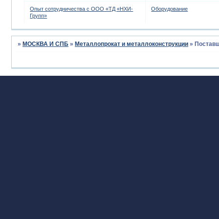
Опыт сотрудничества с ООО «ТД «НХИ-
Оборудование
Групп»
»
МОСКВА И СПБ
»
Металлопрокат и металлоконструкции
»
Поставщ