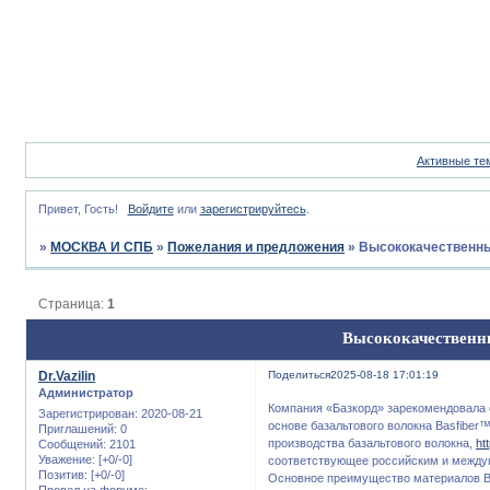
Активные те
Привет, Гость!
Войдите
или
зарегистрируйтесь
.
»
МОСКВА И СПБ
»
Пожелания и предложения
»
Высококачественны
Страница:
1
Высококачественн
Dr.Vazilin
Поделиться
2025-08-18 17:01:19
Администратор
Компания «Базкорд» зарекомендовала 
Зарегистрирован
: 2020-08-21
основе базальтового волокна Basfiber
Приглашений:
0
производства базальтового волокна,
ht
Сообщений:
2101
Уважение:
[+0/-0]
соответствующее российским и между
Позитив:
[+0/-0]
Основное преимущество материалов Ba
Провел на форуме: