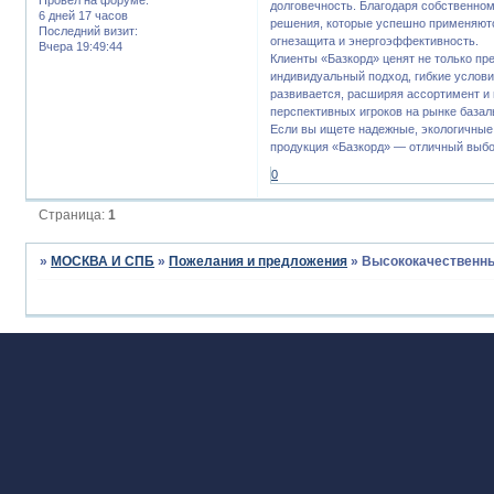
долговечность. Благодаря собственном
6 дней 17 часов
решения, которые успешно применяютс
Последний визит:
огнезащита и энергоэффективность.
Вчера 19:49:44
Клиенты «Базкорд» ценят не только пр
индивидуальный подход, гибкие услови
развивается, расширяя ассортимент и 
перспективных игроков на рынке базал
Если вы ищете надежные, экологичные
продукция «Базкорд» — отличный выбо
0
Страница:
1
»
МОСКВА И СПБ
»
Пожелания и предложения
»
Высококачественны