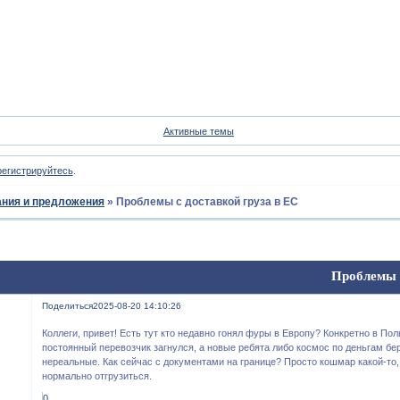
Форум
Участники
Пои
Активные темы
регистрируйтесь
.
ния и предложения
»
Проблемы с доставкой груза в ЕС
Проблемы с
Поделиться
2025-08-20 14:10:26
Коллеги, привет! Есть тут кто недавно гонял фуры в Европу? Конкретно в По
постоянный перевозчик загнулся, а новые ребята либо космос по деньгам бер
нереальные. Как сейчас с документами на границе? Просто кошмар какой-то
нормально отгрузиться.
0