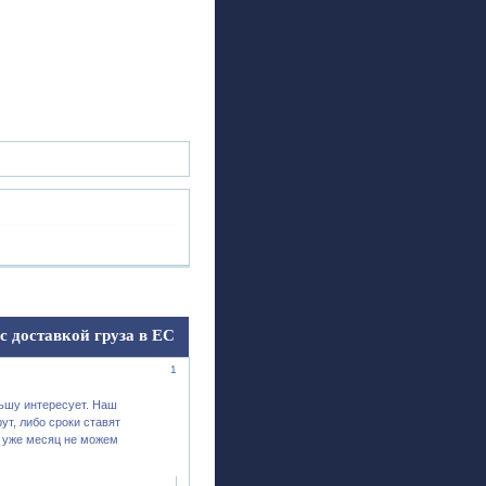
ск
Регистрация
Войти
 доставкой груза в ЕС
1
льшу интересует. Наш
ут, либо сроки ставят
, уже месяц не можем