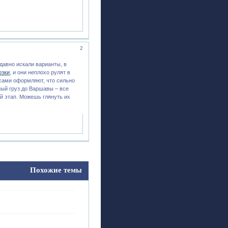
2
давно искали варианты, в
озки
, и они неплохо рулят в
 сами оформляют, что сильно
ный груз до Варшавы – все
ый этап. Можешь глянуть их
Похожие темы