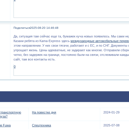
Поделиться
2025-08-20 14:46:48
Да, ситуация там сейчас еще та, бумажек куча новых появилось. Мы сами не
Казани ребята из Kama-Express здесь
международные автомобильные перев
этом направлении. У них свои тягачи, работают и с ЕС, и по СНГ. Документы
упрощает жизнь. Цены адекватные, не задирают как многие. Отправили сбор
четко, без задержек на границе, постоянно были на связи, отслеживали кажд
сайт, там все контакты есть.
0
 транспортную
На повестке дня
2024-01-29
руза?
ов Fuwa
Спецтехника
2025-07-08