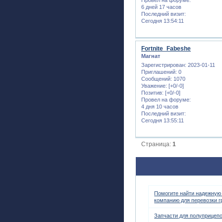
6 дней 17 часов
Последний визит:
Сегодня 13:54:11
Fortnite_Fabeshe
Магнат
Зарегистрирован
: 2023-01-11
Приглашений:
0
Сообщений:
1070
Уважение:
[+0/-0]
Позитив:
[+0/-0]
Провел на форуме:
4 дня 10 часов
Последний визит:
Сегодня 13:55:11
Страница:
1
Помогите найти надежную
компанию для перевозки г
Запчасти для полуприцеп