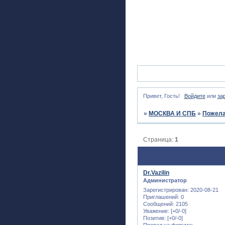
Привет, Гость!
Войдите
или
за
»
МОСКВА И СПБ
»
Пожела
Страница:
1
Dr.Vazilin
Администратор
Зарегистрирован
: 2020-08-21
Приглашений:
0
Сообщений:
2105
Уважение:
[+0/-0]
Позитив:
[+0/-0]
Провел на форуме: