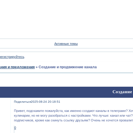
Форум
Участники
Пои
Активные темы
регистрируйтесь
.
ния и предложения
»
Создание и продвижение канала
Создание
Поделиться
2025-08-24 20:18:51
Привет, подскажите пожалуйста, как именно создают каналы в телеграме? Хо
кулинарии, но не могу разобраться с настройками. Что лучше: канал или чат
подписчиков, кроме как скинуть ссылку друзьям? Очень не хочется провалить
0