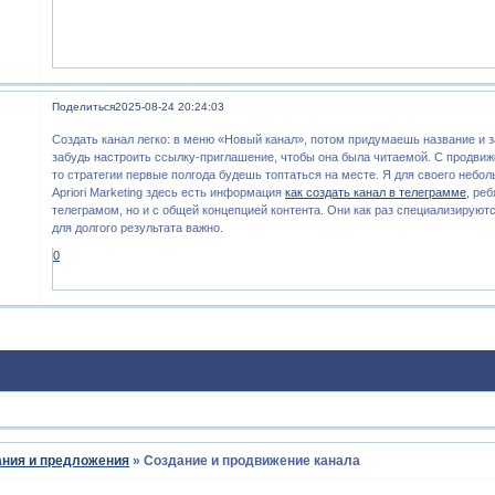
Поделиться
2025-08-24 20:24:03
Создать канал легко: в меню «Новый канал», потом придумаешь название и 
забудь настроить ссылку-приглашение, чтобы она была читаемой. С продвиже
то стратегии первые полгода будешь топтаться на месте. Я для своего небо
Apriori Marketing здесь есть информация
как создать канал в телеграмме
, ре
телеграмом, но и с общей концепцией контента. Они как раз специализируют
для долгого результата важно.
0
ния и предложения
»
Создание и продвижение канала