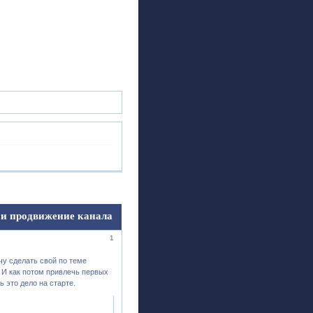
ск
Регистрация
Войти
 и продвижение канала
1
чу сделать свой по теме
? И как потом привлечь первых
 это дело на старте.