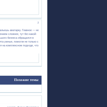
2
зальешь аватарку. Главное — не
нием сложнее, тут без какой-
льшого бизнеса обращался в
бята умные, помогли не только с
ся на комплексном подходе, что
Похожие темы