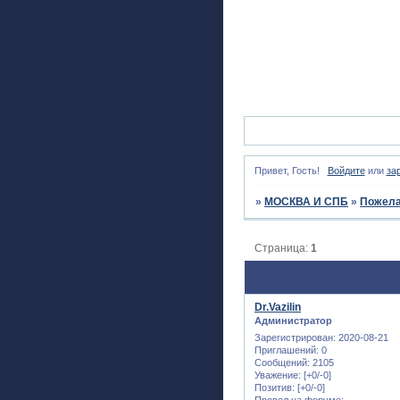
Привет, Гость!
Войдите
или
за
»
МОСКВА И СПБ
»
Пожела
Страница:
1
Dr.Vazilin
Администратор
Зарегистрирован
: 2020-08-21
Приглашений:
0
Сообщений:
2105
Уважение:
[+0/-0]
Позитив:
[+0/-0]
Провел на форуме: