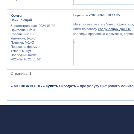
Kowru
Поделиться
2025-09-03 10:14:35
Начинающий
Могу посоветовать в Sarex обратиться
Зарегистрирован
: 2024-01-04
ними по поводу
среды общих данных
,
Приглашений:
0
квалифицированные и опытные, сориент
Сообщений:
15
Уважение:
[+0/-0]
0
Позитив:
[+0/-0]
Провел на форуме:
1 час 6 минут
Последний визит:
2025-09-18 21:35:52
Страница:
1
»
МОСКВА И СПБ
»
Купить / Продать
»
про услугу цифрового монито