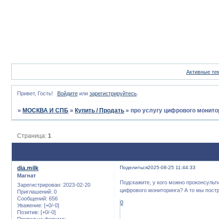
Активные те
Привет, Гость!
Войдите
или
зарегистрируйтесь
.
»
МОСКВА И СПБ
»
Купить / Продать
»
про услугу цифрового монито
Страница:
1
dia.milk
Поделиться
2025-08-25 11:44:33
Магнат
Подскажите, у кого можно проконсульт
Зарегистрирован
: 2023-02-20
цифрового мониторинга? А то мы постр
Приглашений:
0
Сообщений:
656
0
Уважение:
[+0/-0]
Позитив:
[+0/-0]
Провел на форуме: