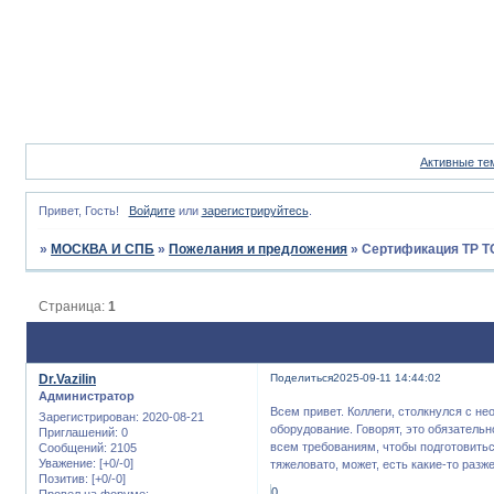
Активные те
Привет, Гость!
Войдите
или
зарегистрируйтесь
.
»
МОСКВА И СПБ
»
Пожелания и предложения
»
Сертификация ТР ТС
Страница:
1
Dr.Vazilin
Поделиться
2025-09-11 14:44:02
Администратор
Всем привет. Коллеги, столкнулся с н
Зарегистрирован
: 2020-08-21
оборудование. Говорят, это обязатель
Приглашений:
0
всем требованиям, чтобы подготовить
Сообщений:
2105
Уважение:
[+0/-0]
тяжеловато, может, есть какие-то раз
Позитив:
[+0/-0]
0
Провел на форуме: