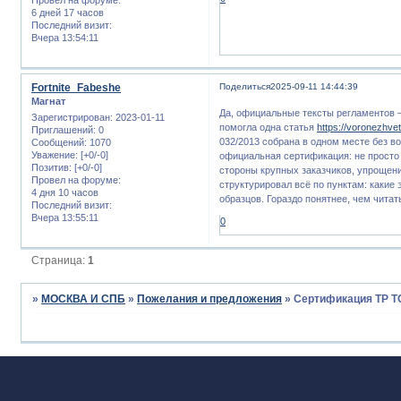
6 дней 17 часов
Последний визит:
Вчера 13:54:11
Fortnite_Fabeshe
Поделиться
2025-09-11 14:44:39
Магнат
Да, официальные тексты регламентов —
Зарегистрирован
: 2023-01-11
помогла одна статья
https://voronezhvet
Приглашений:
0
032/2013 собрана в одном месте без в
Сообщений:
1070
Уважение:
[+0/-0]
официальная сертификация: не просто 
Позитив:
[+0/-0]
стороны крупных заказчиков, упрощен
Провел на форуме:
структурировал всё по пунктам: какие 
4 дня 10 часов
образцов. Гораздо понятнее, чем читат
Последний визит:
Вчера 13:55:11
0
Страница:
1
»
МОСКВА И СПБ
»
Пожелания и предложения
»
Сертификация ТР ТС