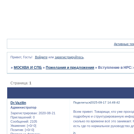
Активные те
Привет, Гость!
Войдите
или
зарегистрируйтесь
.
»
МОСКВА И СПБ
»
Пожелания и предложения
»
Вступление в НРС:
Страница:
1
Dr.Vazilin
Поделиться
2025-09-17 14:49:42
Администратор
Всем привет. Товарищи, кто уже прох
Зарегистрирован
: 2020-08-21
подробную и структурированную инфор
Приглашений:
0
сколько по времени всё это занимает. 
Сообщений:
2105
Уважение:
[+0/-0]
есть где-то нормальное руководство д
Позитив:
[+0/-0]
0
Провел на форуме: