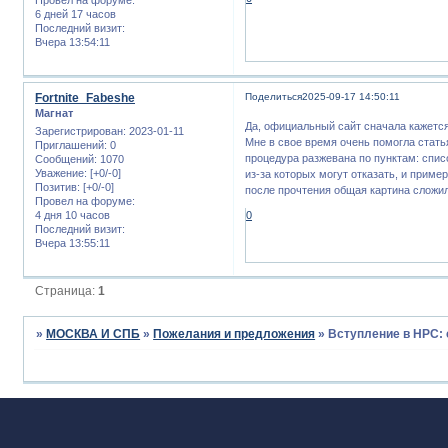
6 дней 17 часов
Последний визит:
Вчера 13:54:11
Fortnite_Fabeshe
Поделиться
2025-09-17 14:50:11
Магнат
Да, официальный сайт сначала кажется 
Зарегистрирован
: 2023-01-11
Мне в свое время очень помогла стат
Приглашений:
0
процедура разжевана по пунктам: спис
Сообщений:
1070
Уважение:
[+0/-0]
из-за которых могут отказать, и пример
Позитив:
[+0/-0]
после прочтения общая картина сложила
Провел на форуме:
4 дня 10 часов
0
Последний визит:
Вчера 13:55:11
Страница:
1
»
МОСКВА И СПБ
»
Пожелания и предложения
»
Вступление в НРС: