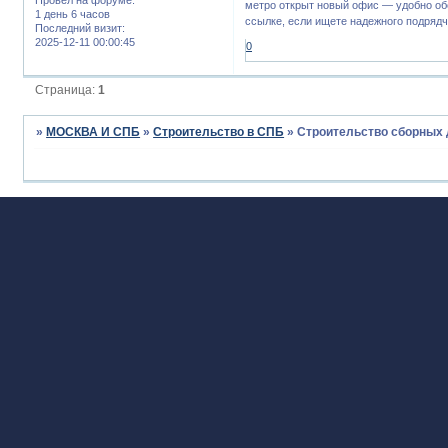
метро открыт новый офис — удобно об
1 день 6 часов
ссылке, если ищете надежного подрядч
Последний визит:
2025-12-11 00:00:45
0
Страница:
1
»
МОСКВА И СПБ
»
Строительство в СПБ
»
Строительство сборных 