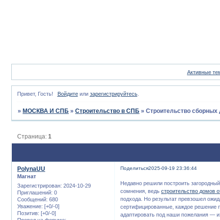
Активные те
Привет, Гость!
Войдите
или
зарегистрируйтесь
.
»
МОСКВА И СПБ
»
Строительство в СПБ
»
Строительство сборных 
Страница:
1
PolynaUU
Поделиться
2025-09-19 23:36:44
Магнат
Недавно решили построить загородный
Зарегистрирован
: 2024-10-29
сомнения, ведь
строительство домов 
Приглашений:
0
подхода. Но результат превзошел ожи
Сообщений:
680
Уважение:
[+0/-0]
сертифицированные, каждое решение п
Позитив:
[+0/-0]
адаптировать под наши пожелания — из
Провел на форуме: