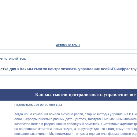
Форум
Участники
Пои
Активные темы
регистрируйтесь
.
естке дня
»
Как мы смогли централизовать управление всей ИТ-инфрастру
Как мы смогли централизовать управление вс
Поделиться
2025-09-30 08:51:23
Когда наша компания начала активно расти, старые методы управления ИТ-
сбои. Серверы висели в разных дата-центрах, виртуальные машины множилис
хозяйства велся в разрозненных таблицах и заметках. Системные админист
не на решение стратегических задач, а на рутину: где что стоит, кому что вы
внезапно закончился. Мы понимали, что нужна единая платформа, своего ро