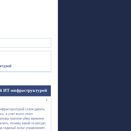
ск
Регистрация
Войти
ктурой
ей ИТ-инфраструктурой
1
инфраструктурой стали давать
ь, а учет всего этого
раторы тратили уйму времени
делить, почему какой-то ресурс
да «единый пульт управления»