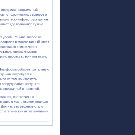
ы внедрили программный
сы: от физических серверов и
 видим всю инфраструктуру как
ивают, где возникают «узкие
есурсов. Раньше запрос на
вращался в многоэтапный квест
несколько кликов через
 установленных лимитов,
орило процессы, но и повысило
 Платформа собирает детальную
гда нам потребуется
ило не только избежать
 оборудование, когда это
а прозрачной и понятной.
авления, настоятельно
рмацию о комплексном подходе
. Для нас это решение стало
стратегический актив компании.