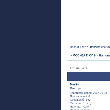
Привет, Гость!
Войдите
или
за
»
МОСКВА И СПБ
»
На пов
Страница:
1
Merlin
Олигарх
Зарегистрирован
: 2007-06-23
Приглашений:
0
Сообщений:
397
Уважение:
[+0/-0]
Позитив:
[+0/-0]
Провел на форуме: