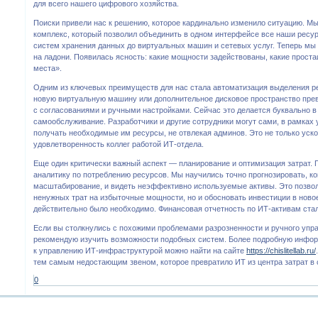
для всего нашего цифрового хозяйства.
Поиски привели нас к решению, которое кардинально изменило ситуацию. М
комплекс, который позволил объединить в одном интерфейсе все наши ресур
систем хранения данных до виртуальных машин и сетевых услуг. Теперь мы
на ладони. Появилась ясность: какие мощности задействованы, какие проста
места».
Одним из ключевых преимуществ для нас стала автоматизация выделения р
новую виртуальную машину или дополнительное дисковое пространство пре
с согласованиями и ручными настройками. Сейчас это делается буквально в 
самообслуживание. Разработчики и другие сотрудники могут сами, в рамках
получать необходимые им ресурсы, не отвлекая админов. Это не только уск
удовлетворенность коллег работой ИТ-отдела.
Еще один критически важный аспект — планирование и оптимизация затрат.
аналитику по потреблению ресурсов. Мы научились точно прогнозировать, ко
масштабирование, и видеть неэффективно используемые активы. Это позвол
ненужных трат на избыточные мощности, но и обосновать инвестиции в новое
действительно было необходимо. Финансовая отчетность по ИТ-активам стал
Если вы столкнулись с похожими проблемами разрозненности и ручного упр
рекомендую изучить возможности подобных систем. Более подробную инфо
к управлению ИТ-инфраструктурой можно найти на сайте
https://chislitellab.ru/
тем самым недостающим звеном, которое превратило ИТ из центра затрат в 
0