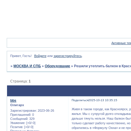
Активные те
Привет, Гость!
Войдите
или
зарегистрируйтесь
.
»
МОСКВА И СПБ
»
Оборудование
»
Решили утеплить балкон в Крас
Страница:
1
bbs
Поделиться
2025-10-13 10:35:15
Олигарх
Живя в таком городе, как Красноярск,
Зарегистрирован
: 2023-06-26
жилья. Мы с супругой долго откладыва
Приглашений:
0
дальше тянуть нельзя. Наш балкон был
Сообщений:
329
Уважение:
[+0/-0]
только сделает работу качественно, н
Позитив:
[+0/-0]
обратились в «Формулу Окна» и не про
Провел на форуме: