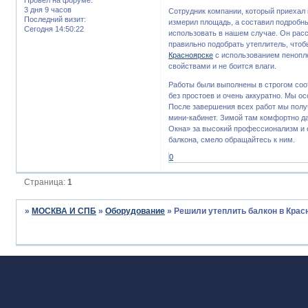
3 дня 9 часов
Сотрудник компании, который приехал 
Последний визит:
измерил площадь, а составил подробны
Сегодня 14:50:22
использовать в нашем случае. Он расск
правильно подобрать утеплитель, что
Красноярске
с использованием пенопле
свойствами и не боится влаги.
Работы были выполнены в строгом соо
без простоев и очень аккуратно. Мы ос
После завершения всех работ мы полу
мини-кабинет. Зимой там комфортно 
Окна» за высокий профессионализм и о
балкона, смело обращайтесь к ним.
0
Страница:
1
»
МОСКВА И СПБ
»
Оборудование
»
Решили утеплить балкон в Крас