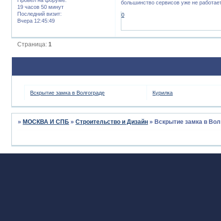
большинство сервисов уже не работает
19 часов 50 минут
Последний визит:
0
Вчера 12:45:49
Страница:
1
Вскрытие замка в Волгограде
Курилка
»
МОСКВА И СПБ
»
Строительство и Дизайн
»
Вскрытие замка в Вол