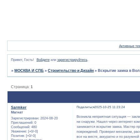
Активные те
Привет, Гость!
Войдите
или
зарегистрируйтесь
.
»
МОСКВА И СПБ
»
Строительство и Дизайн
»
Вскрытие замка в Вол
Страница:
1
Sarmker
Поделиться
2025-10-25 11:23:24
Магнат
Возникла неприятная ситуация — закли
Зарегистрирован
: 2024-08-20
ни снаружи. Нашел через интернет к
Приглашений:
0
занимается вскрытие замка. Мастер п
Сообщений:
480
Уважение:
[+0/-0]
повреждений. Проверил механизм, расс
Позитив:
[+0/-0]
все на месте, аккуратно и по разумной
Провел на форуме: