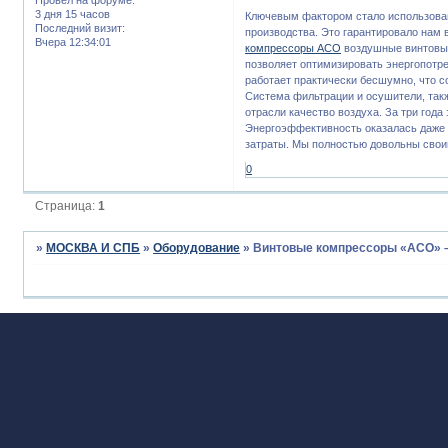
3 дня 15 часов
Ключевым фактором стало использован
Последний визит:
производства. Это гарантировало нам 
Вчера 12:34:01
компрессоры АСО
воздушные винтовые
позволяет оптимизировать энергопотре
работает практически бесшумно, что с
Система фильтрации и осушители, та
отрасли качество воздуха. За три года
Энергоэффективность оказалась даже 
затраты. Мы полностью довольны сво
0
Страница:
1
»
МОСКВА И СПБ
»
Оборудование
»
Винтовые компрессоры «АСО» –