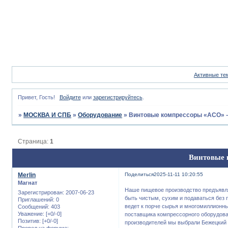
Активные те
Привет, Гость!
Войдите
или
зарегистрируйтесь
.
»
МОСКВА И СПБ
»
Оборудование
»
Винтовые компрессоры «АСО» –
Страница:
1
Винтовые 
Merlin
Поделиться
2025-11-11 10:20:55
Магнат
Наше пищевое производство предъявля
Зарегистрирован
: 2007-06-23
быть чистым, сухим и подаваться без 
Приглашений:
0
ведет к порче сырья и многомиллионн
Сообщений:
403
Уважение:
[+0/-0]
поставщика компрессорного оборудова
Позитив:
[+0/-0]
производителей мы выбрали Бежецкий 
Провел на форуме: