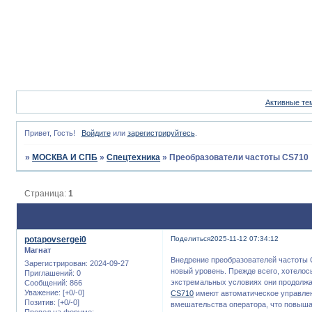
Активные те
Привет, Гость!
Войдите
или
зарегистрируйтесь
.
»
МОСКВА И СПБ
»
Спецтехника
»
Преобразователи частоты CS710
Страница:
1
potapovsergei0
Поделиться
2025-11-12 07:34:12
Магнат
Внедрение преобразователей частоты 
Зарегистрирован
: 2024-09-27
новый уровень. Прежде всего, хотелос
Приглашений:
0
экстремальных условиях они продолжа
Сообщений:
866
Уважение:
[+0/-0]
CS710
имеют автоматическое управлен
Позитив:
[+0/-0]
вмешательства оператора, что повыша
Провел на форуме: