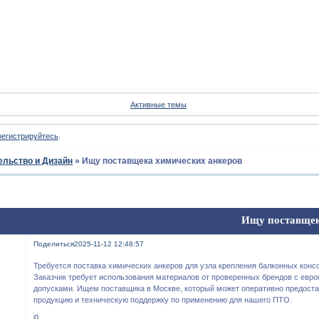
Форум
Участники
Пои
Активные темы
регистрируйтесь
.
ельство и Дизайн
»
Ищу поставщека химических анкеров
Ищу поставщек
Поделиться
2025-11-12 12:48:57
Требуется поставка химических анкеров для узла крепления балконных конс
Заказчик требует использования материалов от проверенных брендов с евр
допусками. Ищем поставщика в Москве, который может оперативно предост
продукцию и техническую поддержку по применению для нашего ПТО.
0