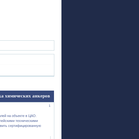
ск
Регистрация
Войти
а химических анкеров
1
олей на объекте в ЦАО.
опейскими техническими
авить сертифицированную