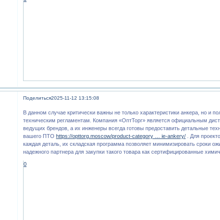
Поделиться
2025-11-12 13:15:08
В данном случае критически важны не только характеристики анкера, но и по
техническим регламентам. Компания «ОптТорг» является официальным дис
ведущих брендов, а их инженеры всегда готовы предоставить детальные тех
вашего ПТО
https://opttorg.moscow/product-category … ie-ankery/
. Для проект
каждая деталь, их складская программа позволяет минимизировать сроки ож
надежного партнера для закупки такого товара как сертифицированные хими
0