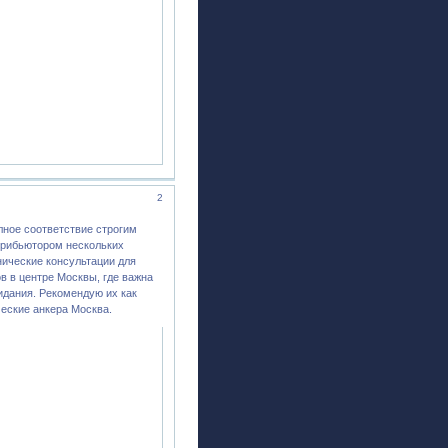
2
лное соответствие строгим
трибьютором нескольких
нические консультации для
ов в центре Москвы, где важна
идания. Рекомендую их как
ческие анкера Москва.