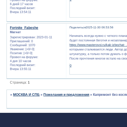
6 дней 17 часов
Последний визит:
Вчера 13:54:11
Fortnite_Fabeshe
Поделиться
2025-11-30 06:53:56
Магнат
Начинать всегда нужно с четкого плана
Зарегистрирован
: 2023-01-11
будет постоянная беготня и незаплани
Приглашений:
0
https://www.masterovoi.ru/kak-izbezhat- 
Сообщений:
1070
Уважение:
[+0/-0]
которыми сталкиваются люди. Автор до
Позитив:
[+0/-0]
штукатурку, а только потом думать о 
Провел на форуме:
После прочтения многое встало на сво
4 дня 10 часов
Последний визит:
0
Вчера 13:55:11
Страница:
1
»
МОСКВА И СПБ
»
Пожелания и предложения
»
Капремонт без кося