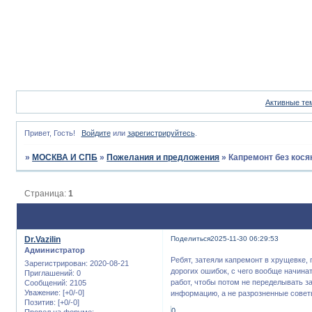
Активные те
Привет, Гость!
Войдите
или
зарегистрируйтесь
.
»
МОСКВА И СПБ
»
Пожелания и предложения
»
Капремонт без кося
Страница:
1
Dr.Vazilin
Поделиться
2025-11-30 06:29:53
Администратор
Ребят, затеяли капремонт в хрущевке, 
Зарегистрирован
: 2020-08-21
дорогих ошибок, с чего вообще начина
Приглашений:
0
работ, чтобы потом не переделывать за
Сообщений:
2105
Уважение:
[+0/-0]
информацию, а не разрозненные сове
Позитив:
[+0/-0]
0
Провел на форуме: