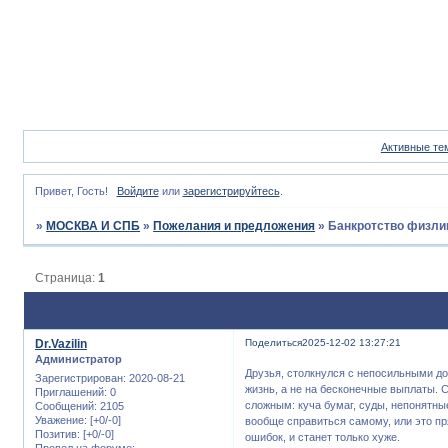
Активные те
Привет, Гость!
Войдите
или
зарегистрируйтесь
.
»
МОСКВА И СПБ
»
Пожелания и предложения
»
Банкротство физли
Страница:
1
Dr.Vazilin
Поделиться
2025-12-02 13:27:21
Администратор
Друзья, столкнулся с непосильными до
Зарегистрирован
: 2020-08-21
жизнь, а не на бесконечные выплаты. 
Приглашений:
0
сложным: куча бумаг, суды, непонятны
Сообщений:
2105
Уважение:
[+0/-0]
вообще справиться самому, или это п
Позитив:
[+0/-0]
ошибок, и станет только хуже.
Провел на форуме: