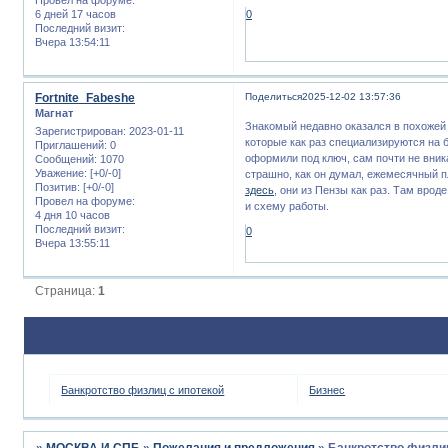
6 дней 17 часов
0
Последний визит:
Вчера 13:54:11
Fortnite_Fabeshe
Поделиться
2025-12-02 13:57:36
Магнат
Знакомый недавно оказался в похожей с
Зарегистрирован
: 2023-01-11
которые как раз специализируются на 
Приглашений:
0
оформили под ключ, сам почти не вник
Сообщений:
1070
Уважение:
[+0/-0]
страшно, как он думал, ежемесячный п
Позитив:
[+0/-0]
здесь
, они из Пензы как раз. Там вро
Провел на форуме:
и схему работы.
4 дня 10 часов
Последний визит:
0
Вчера 13:55:11
Страница:
1
Банкротство физлиц с ипотекой
Бизнес