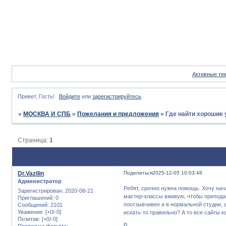
Активные те
Привет, Гость!
Войдите
или
зарегистрируйтесь
.
»
МОСКВА И СПБ
»
Пожелания и предложения
»
Где найти хорошие 
Страница:
1
Dr.Vazilin
Поделиться
2025-12-05 10:03:48
Администратор
Ребят, срочно нужна помощь. Хочу нач
Зарегистрирован
: 2020-08-21
мастер-классы вживую, чтобы преподав
Приглашений:
0
поотзывчивее и в нормальной студии, а
Сообщений:
2101
Уважение:
[+0/-0]
искать-то правильно? А то все сайты к
Позитив:
[+0/-0]
0
Провел на форуме: