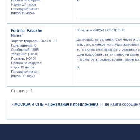
6 дней 17 часов
Последний визит:
Вчера 19:49:44
Fortnite_Fabeshe
Поделиться
2025-12-05 10:05:15
Магнат
Да, вопрос актуальный. Сам через это
Зарегистрирован
: 2023-01-11
классы», а конкретно студии живописи
Приглашений:
0
есть stories или highlight’ы с реальны
Сообщений:
1066
Уважение:
[+0/-0]
одна подробная статья прямо на сайт
Позитив:
[+0/-0]
что смотреть: размер группы, какие ма
Провел на форуме:
4 дня 10 часов
0
Последний визит:
Вчера 20:30:30
Страница:
1
»
МОСКВА И СПБ
»
Пожелания и предложения
»
Где найти хорошие 