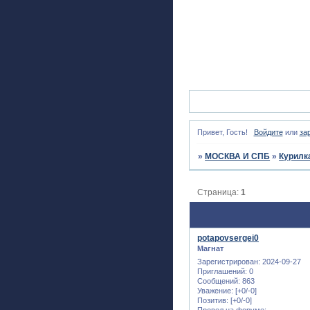
Привет, Гость!
Войдите
или
за
»
МОСКВА И СПБ
»
Курилк
Страница:
1
potapovsergei0
Магнат
Зарегистрирован
: 2024-09-27
Приглашений:
0
Сообщений:
863
Уважение:
[+0/-0]
Позитив:
[+0/-0]
Провел на форуме: