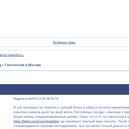
Форум
Участники
Пои
Активные темы
регистрируйтесь
.
а
»
Гнатология в Москве
Поделиться
2025-12-06 08:54:15
Я уже несколько лет боролся с сильной болью в области височно-нижнечелюс
серьёзно снижала качество моей жизни. Постоянные походы к обычным стом
решил искать специализированные центры. Узнал, что есть тут гнатология в 
https://tident.ru/service/gnatolog/
где принимает опытный врач-гнатолог. После 
сопровождаемой глубоким обследованием, был поставлен точный диагноз и