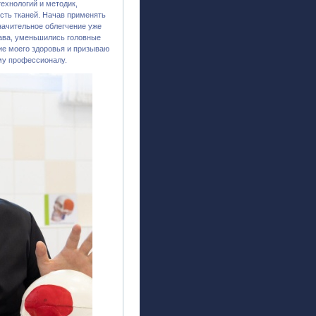
ехнологий и методик,
сть тканей. Начав применять
начительное облегчение уже
ава, уменьшились головные
ие моего здоровья и призываю
му профессионалу.