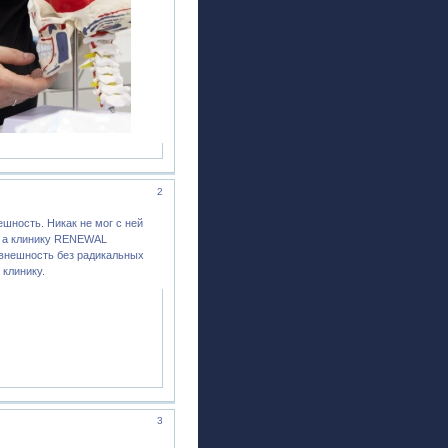
2
ешность. Никак не мог с ней
, а клинику RENEWAL
 внешность без радикальных
 клинику.
3