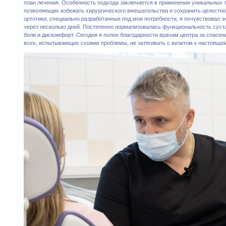
план лечения. Особенность подхода заключается в применении уникальных т
позволяющих избежать хирургического вмешательства и сохранить целостно
ортотики, специально разработанные под мои потребности, я почувствовал з
через несколько дней. Постепенно нормализовалась функциональность суст
боли и дискомфорт. Сегодня я полон благодарности врачам центра за спасен
всех, испытывающих схожие проблемы, не затягивать с визитом к настояще