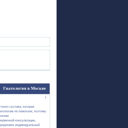
ск
Регистрация
Войти
Гнатология в Москве
1
тного сустава, которая
атологам не помогали, поэтому
москве
первичной консультации,
 предложен индивидуальный