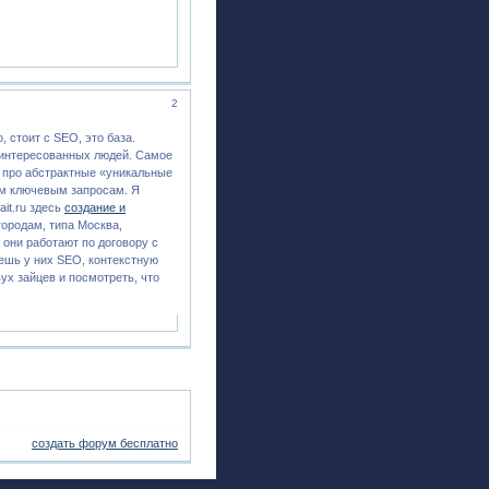
2
 стоит с SEO, это база.
заинтересованных людей. Самое
 про абстрактные «уникальные
оим ключевым запросам. Я
ait.ru здесь
создание и
 городам, типа Москва,
 они работают по договору с
ешь у них SEO, контекстную
ух зайцев и посмотреть, что
создать форум бесплатно