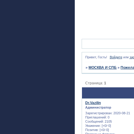
Привет, Гость!
Войдите
или
за
»
МОСКВА И СПБ
»
Пожела
Страница:
1
Dr.Vazilin
Администратор
Зарегистрирован
: 2020-08-21
Приглашений:
0
Сообщений:
2105
Уважение:
[+0/-0]
Позитив:
[+0/-0]
Провел на форуме: