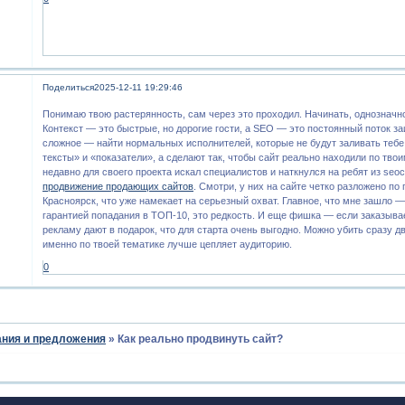
Поделиться
2025-12-11 19:29:46
Понимаю твою растерянность, сам через это проходил. Начинать, однозначно,
Контекст — это быстрые, но дорогие гости, а SEO — это постоянный поток 
сложное — найти нормальных исполнителей, которые не будут заливать тебе
тексты» и «показатели», а сделают так, чтобы сайт реально находили по тв
недавно для своего проекта искал специалистов и наткнулся на ребят из seoc
продвижение продающих сайтов
. Смотри, у них на сайте четко разложено по
Красноярск, что уже намекает на серьезный охват. Главное, что мне зашло —
гарантией попадания в ТОП-10, это редкость. И еще фишка — если заказыва
рекламу дают в подарок, что для старта очень выгодно. Можно убить сразу дв
именно по твоей тематике лучше цепляет аудиторию.
0
ния и предложения
»
Как реально продвинуть сайт?