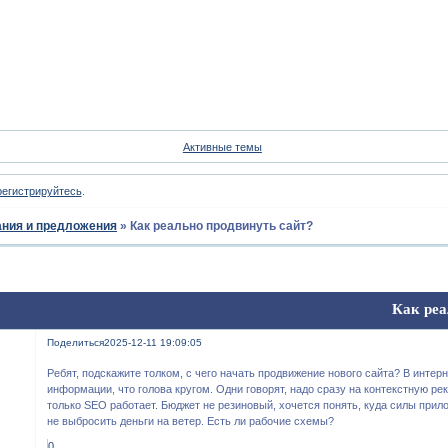
Форум
Участники
Пои
Активные темы
регистрируйтесь
.
ния и предложения
»
Как реально продвинуть сайт?
Как реа
Поделиться
2025-12-11 19:09:05
Ребят, подскажите толком, с чего начать продвижение нового сайта? В интер
информации, что голова кругом. Одни говорят, надо сразу на контекстную ре
только SEO работает. Бюджет не резиновый, хочется понять, куда силы прил
не выбросить деньги на ветер. Есть ли рабочие схемы?
0