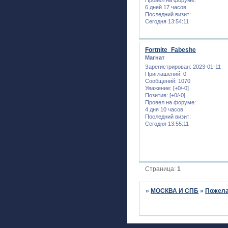
6 дней 17 часов
Последний визит:
Сегодня 13:54:11
Fortnite_Fabeshe
Магнат
Зарегистрирован
: 2023-01-11
Приглашений:
0
Сообщений:
1070
Уважение:
[+0/-0]
Позитив:
[+0/-0]
Провел на форуме:
4 дня 10 часов
Последний визит:
Сегодня 13:55:11
Страница:
1
»
МОСКВА И СПБ
»
Пожела