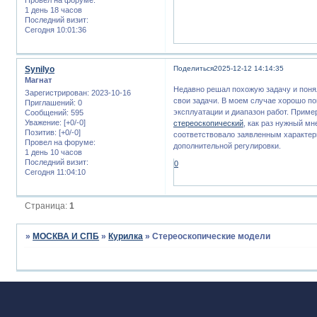
1 день 18 часов
Последний визит:
Сегодня 10:01:36
Synilyo
Поделиться
2025-12-12 14:14:35
Магнат
Недавно решал похожую задачу и понял
Зарегистрирован
: 2023-10-16
свои задачи. В моем случае хорошо по
Приглашений:
0
эксплуатации и диапазон работ. Приме
Сообщений:
595
Уважение:
[+0/-0]
стереоскопический
, как раз нужный м
Позитив:
[+0/-0]
соответствовало заявленным характери
Провел на форуме:
дополнительной регулировки.
1 день 10 часов
Последний визит:
0
Сегодня 11:04:10
Страница:
1
»
МОСКВА И СПБ
»
Курилка
»
Стереоскопические модели