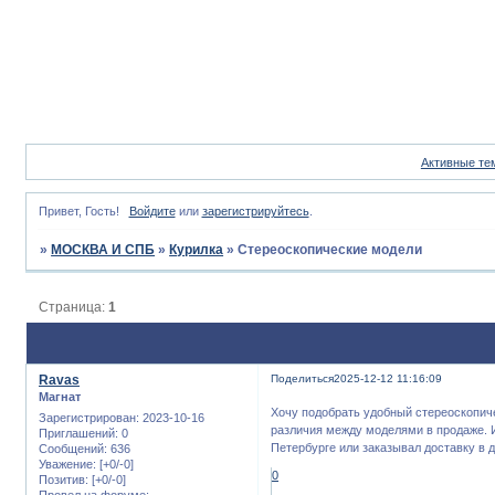
Активные те
Привет, Гость!
Войдите
или
зарегистрируйтесь
.
»
МОСКВА И СПБ
»
Курилка
»
Стереоскопические модели
Страница:
1
Ravas
Поделиться
2025-12-12 11:16:09
Магнат
Хочу подобрать удобный стереоскопиче
Зарегистрирован
: 2023-10-16
различия между моделями в продаже. И
Приглашений:
0
Петербурге или заказывал доставку в д
Сообщений:
636
Уважение:
[+0/-0]
0
Позитив:
[+0/-0]
Провел на форуме: