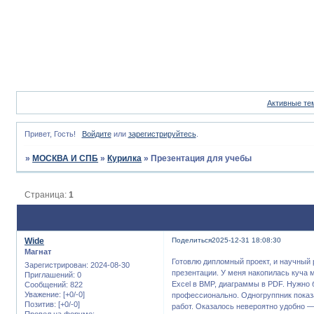
Активные те
Привет, Гость!
Войдите
или
зарегистрируйтесь
.
»
МОСКВА И СПБ
»
Курилка
»
Презентация для учебы
Страница:
1
Wide
Поделиться
2025-12-31 18:08:30
Магнат
Готовлю дипломный проект, и научный 
Зарегистрирован
: 2024-08-30
презентации. У меня накопилась куча
Приглашений:
0
Excel в BMP, диаграммы в PDF. Нужно 
Сообщений:
822
Уважение:
[+0/-0]
профессионально. Одногруппник показа
Позитив:
[+0/-0]
работ. Оказалось невероятно удобно 
Провел на форуме: