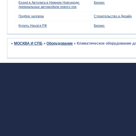
Exeed в Автолига в Нижнем Новгороде:
Бизнес
премиальные автомобили нового пок
Подбор чиллера
Строительство и Дизайн
Купить Haval в РФ
Бизнес
»
МОСКВА И СПБ
»
Оборудование
»
Климатическое оборудование д