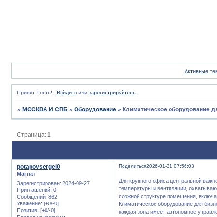
Активные те
Привет, Гость!
Войдите
или
зарегистрируйтесь
.
»
МОСКВА И СПБ
»
Оборудование
»
Климатическое оборудование д
Страница:
1
potapovsergei0
Поделиться
2026-01-31 07:56:03
Магнат
Для крупного офиса центральной важн
Зарегистрирован
: 2024-09-27
температуры и вентиляции, охватываю
Приглашений:
0
сложной структуре помещения, включа
Сообщений:
862
Уважение:
[+0/-0]
Климатическое оборудование для биз
Позитив:
[+0/-0]
каждая зона имеет автономное управл
Провел на форуме: