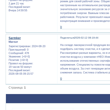
режим для своей рабочей зоны. Общие
2 дня 21 час
настроенным на оптимальное распред
Последний визит:
значительную экономию ресурсов за сч
Вчера 14:59:55
потребления энергии. Важным плюсом 
работников. Результат превзошёл наши
концентрация внимания и производите
0
Sarmker
Поделиться
2026-02-12 08:19:44
Магнат
На складе лакокрасочной продукции в
Зарегистрирован
: 2024-08-20
подобрать систему очистки, и я сдела
Приглашений:
0
Рассматривал разные варианты, но в и
Сообщений:
478
Уважение:
[+0/-0]
очистки воздуха у компании «НЕО Ин
Позитив:
[+0/-0]
использование отечественных сертифи
Провел на форуме:
напряжения. Специалисты помогли кор
19 часов 50 минут
объем воздуха. За счет генерации акт
Последний визит:
снижения запаха. Система стабильно 
2026-08-05 09:15:57
0
Страница:
1