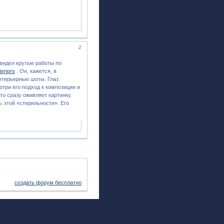
2
видел крутые работы по
teriors
. Он, кажется, в
интерьерные шоты. Глаз
отри его подход к композиции и
то сразу оживляет картинку.
ь этой «стерильности». Его
создать форум бесплатно