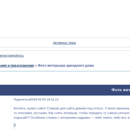
Форум
Участники
Пои
Активные темы
регистрируйтесь
.
ния и предложения
»
Фото интерьера арендного дома
Фото инт
Поделиться
2026-02-03 18:11:13
Коллеги, нужен совет! Снимаю для сайта домики под отпуск. У меня зеркалка
то плоскими, пустыми. Как снять интерьер, чтобы передать ту самую уютну
отдыхай»? Особенно сложно с вечерними кадрами — либо темно, либо все з
0