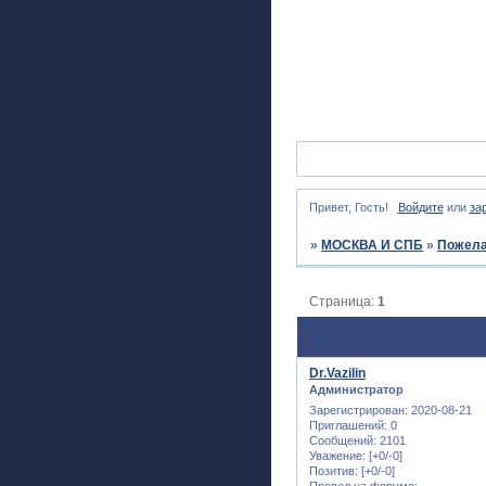
Привет, Гость!
Войдите
или
за
»
МОСКВА И СПБ
»
Пожела
Страница:
1
Dr.Vazilin
Администратор
Зарегистрирован
: 2020-08-21
Приглашений:
0
Сообщений:
2101
Уважение:
[+0/-0]
Позитив:
[+0/-0]
Провел на форуме: