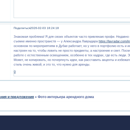
Поделиться
2026-02-03 18:24:18
Знакомая проблема! Я для своих объектов часто привлекаю профи. Недавно 
съемке именно пространств — у Александра Лаврадара
https://lavradar.com/in
основном по мероприятиям в Дубае работает, но у него в портфолио есть и 
настроен на то, чтобы ловить не просто предметы, а настроение и свет. Посм
работе с естественным освещением, особенно в тех кадрах, где есть люди. Э
Может, не копировать, но почерпнуть идеи, как расставить акценты и избежат
стиль очень живой, и это то, что нужно для аренды.
0
ния и предложения
»
Фото интерьера арендного дома