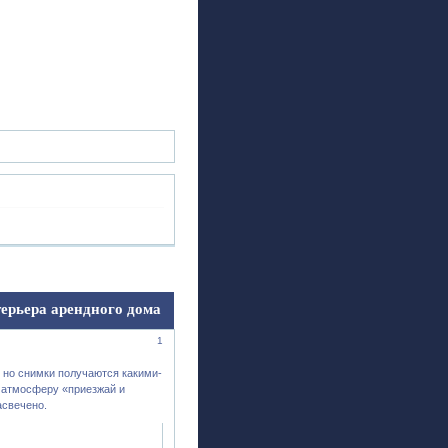
ск
Регистрация
Войти
ерьера арендного дома
1
, но снимки получаются какими-
ю атмосферу «приезжай и
асвечено.