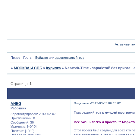
Активные те
Привет, Гость!
Войдите
или
зарегистрируйтесь
.
»
МОСКВА И СПБ
»
Курилка
»
Network-Time - заработай без приглаш
Страница:
1
ANEG
Поделиться
2013-03-03 09:43:02
Работник
Присоединяйтесь
к лучшей программе
Зарегистрирован
: 2013-02-07
Приглашений:
0
Все очень легко и просто !!! Маркет
Сообщений:
36
Уважение:
[+0/-0]
Этот проект был создан для всех кто р
Позитив:
[+0/-0]
Провел на форуме:
это возможно, сидеть и ничего не