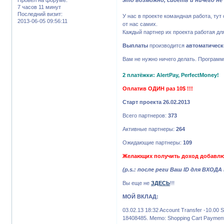
7 часов 11 минут
Последний визит:
У нас в проекте командная работа, тут
2013-06-05 09:56:11
от нас самих.
Каждый партнер их проекта работая для 
Выплаты
производится
автоматическ
Вам не нужно ничего делать. Программ
2 платёжки: AlertPay, PerfectMoney!
Оплатив ОДИН раз 10$ !!!
Старт проекта 26.02.2013
Всего партнеров:
373
Активные партнеры:
264
Ожидающие партнеры:
109
Желающих получить доход добавлю в
(p.s.: после реги Ваш ID для ВХОДА
Вы еще не
ЗДЕСЬ
!!!
МОЙ ВКЛАД:
03.02.13 18:32 Account Transfer -10.00
18408485. Memo: Shopping Cart Payment