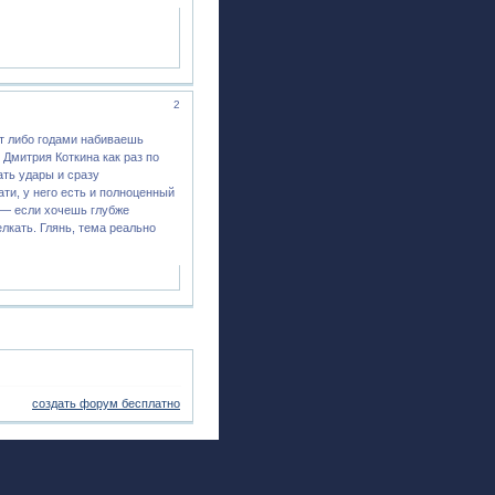
2
ут либо годами набиваешь
Дмитрия Коткина как раз по
ать удары и сразу
ти, у него есть и полноценный
— если хочешь глубже
елкать. Глянь, тема реально
создать форум бесплатно