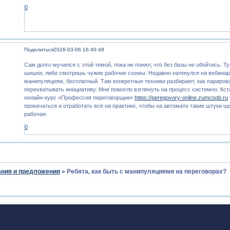
0
Поделиться
2026-03-06 16:40:48
Сам долго мучился с этой темой, пока не понял, что без базы не обойтись. Т
шишки, либо смотришь чужие рабочие схемы. Недавно наткнулся на вебинар 
манипуляциям, бесплатный. Там конкретные техники разбирают, как париров
перехватывать инициативу. Мне помогло взглянуть на процесс системно. Кста
онлайн-курс «Профессия переговорщик»
https://peregovory-online.zumcspb.ru
прокачаться и отработать всё на практике, чтобы на автомате такие штуки щ
рабочая.
0
ния и предложения
»
Ребята, как быть с манипуляциями на переговорах?