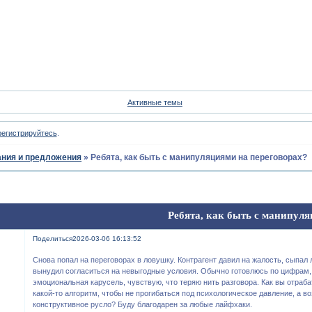
Форум
Участники
Пои
Активные темы
регистрируйтесь
.
ния и предложения
»
Ребята, как быть с манипуляциями на переговорах?
Ребята, как быть с манипуля
Поделиться
2026-03-06 16:13:52
Снова попал на переговорах в ловушку. Контрагент давил на жалость, сыпал
вынудил согласиться на невыгодные условия. Обычно готовлюсь по цифрам, 
эмоциональная карусель, чувствую, что теряю нить разговора. Как вы отраб
какой-то алгоритм, чтобы не прогибаться под психологическое давление, а в
конструктивное русло? Буду благодарен за любые лайфхаки.