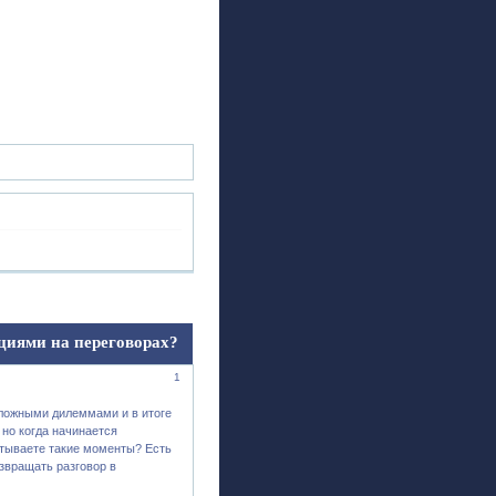
ск
Регистрация
Войти
циями на переговорах?
1
 ложными дилеммами и в итоге
но когда начинается
атываете такие моменты? Есть
озвращать разговор в