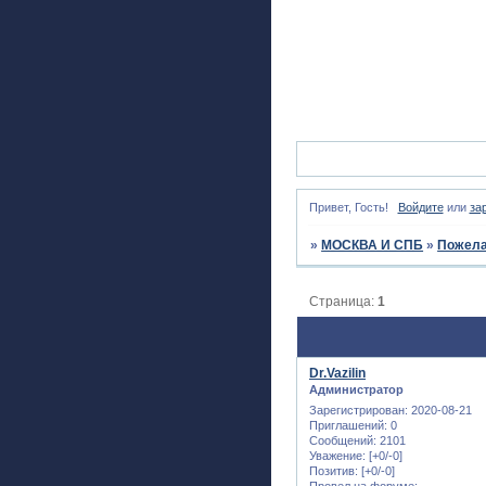
Привет, Гость!
Войдите
или
за
»
МОСКВА И СПБ
»
Пожела
Страница:
1
Dr.Vazilin
Администратор
Зарегистрирован
: 2020-08-21
Приглашений:
0
Сообщений:
2101
Уважение:
[+0/-0]
Позитив:
[+0/-0]
Провел на форуме: