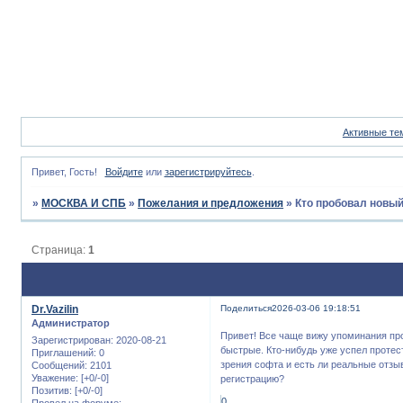
Активные те
Привет, Гость!
Войдите
или
зарегистрируйтесь
.
»
МОСКВА И СПБ
»
Пожелания и предложения
»
Кто пробовал новый
Страница:
1
Dr.Vazilin
Поделиться
2026-03-06 19:18:51
Администратор
Привет! Все чаще вижу упоминания про
Зарегистрирован
: 2020-08-21
быстрые. Кто-нибудь уже успел протест
Приглашений:
0
зрения софта и есть ли реальные отзы
Сообщений:
2101
Уважение:
[+0/-0]
регистрацию?
Позитив:
[+0/-0]
0
Провел на форуме: