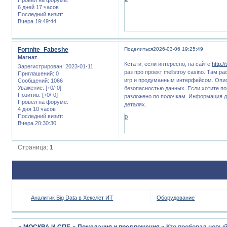
6 дней 17 часов
Последний визит:
Вчера 19:49:44
Fortnite_Fabeshe
Поделиться
2026-03-06 19:25:49
Магнат
Кстати, если интересно, на сайте
http:/
Зарегистрирован
: 2023-01-11
раз про проект mellstroy casino. Там
Приглашений:
0
игр и продуманным интерфейсом. Описа
Сообщений:
1066
Уважение:
[+0/-0]
безопасностью данных. Если хотите п
Позитив:
[+0/-0]
разложено по полочкам. Информация до
Провел на форуме:
деталях.
4 дня 10 часов
Последний визит:
0
Вчера 20:30:30
Страница:
1
Аналитик Big Data в Хекслет ИТ
Оборудование