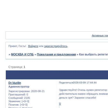
Активные те
Привет, Гость!
Войдите
или
зарегистрируйтесь
.
»
МОСКВА И СПБ
»
Пожелания и предложения
»
Как выбрать репети
Страница:
1
Dr.Vazilin
Поделиться
2026-03-09 17:44:44
Администратор
Здравствуйте! Очень нужен репетитор 
Зарегистрирован
: 2020-08-21
действительно важно обращать вниман
Приглашений:
0
деньги зря? Заранее спасибо!
Сообщений:
2105
Уважение:
[+0/-0]
0
Позитив:
[+0/-0]
Провел на форуме: