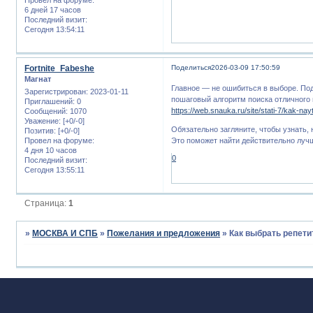
6 дней 17 часов
Последний визит:
Сегодня 13:54:11
Fortnite_Fabeshe
Поделиться
2026-03-09 17:50:59
Магнат
Главное — не ошибиться в выборе. Под
Зарегистрирован
: 2023-01-11
пошаговый алгоритм поиска отличного 
Приглашений:
0
https://web.snauka.ru/site/stati-7/kak-nayt
Сообщений:
1070
Уважение:
[+0/-0]
Обязательно загляните, чтобы узнать, 
Позитив:
[+0/-0]
Провел на форуме:
Это поможет найти действительно лучш
4 дня 10 часов
0
Последний визит:
Сегодня 13:55:11
Страница:
1
»
МОСКВА И СПБ
»
Пожелания и предложения
»
Как выбрать репети