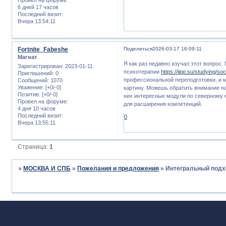
6 дней 17 часов
Последний визит:
Вчера 13:54:11
Fortnite_Fabeshe
Поделиться
2026-03-17 16:09:11
Магнат
Я как раз недавно изучал этот вопрос
Зарегистрирован
: 2023-01-11
психотерапии
https://iipp.su/studying/soc
Приглашений:
0
профессиональной переподготовки, и м
Сообщений:
1070
Уважение:
[+0/-0]
картину. Можешь обратить внимание на
Позитив:
[+0/-0]
них интересные модули по северному м
Провел на форуме:
для расширения компетенций.
4 дня 10 часов
Последний визит:
0
Вчера 13:55:11
Страница:
1
»
МОСКВА И СПБ
»
Пожелания и предложения
»
Интегральный подх