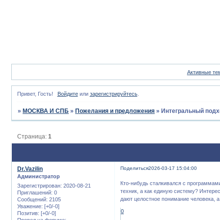
Активные те
Привет, Гость!
Войдите
или
зарегистрируйтесь
.
»
МОСКВА И СПБ
»
Пожелания и предложения
»
Интегральный подх
Страница:
1
Dr.Vazilin
Поделиться
2026-03-17 15:04:00
Администратор
Кто-нибудь сталкивался с программами
Зарегистрирован
: 2020-08-21
техник, а как единую систему? Интере
Приглашений:
0
дают целостное понимание человека, 
Сообщений:
2105
Уважение:
[+0/-0]
0
Позитив:
[+0/-0]
Провел на форуме: