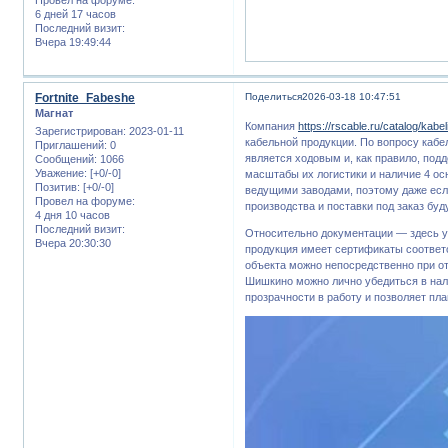
6 дней 17 часов
Последний визит:
Вчера 19:49:44
Fortnite_Fabeshe
Поделиться
2026-03-18 10:47:51
Магнат
Компания
https://rscable.ru/catalog/kabel
Зарегистрирован
: 2023-01-11
кабельной продукции. По вопросу кабе
Приглашений:
0
является ходовым и, как правило, под
Сообщений:
1066
Уважение:
[+0/-0]
масштабы их логистики и наличие 4 о
Позитив:
[+0/-0]
ведущими заводами, поэтому даже если
Провел на форуме:
производства и поставки под заказ бу
4 дня 10 часов
Последний визит:
Относительно документации — здесь у
Вчера 20:30:30
продукция имеет сертификаты соответ
объекта можно непосредственно при отг
Шишкино можно лично убедиться в нали
прозрачности в работу и позволяет пла