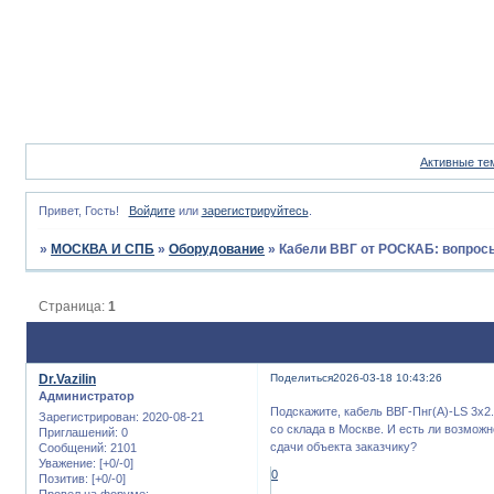
Активные те
Привет, Гость!
Войдите
или
зарегистрируйтесь
.
»
МОСКВА И СПБ
»
Оборудование
»
Кабели ВВГ от РОСКАБ: вопрос
Страница:
1
Dr.Vazilin
Поделиться
2026-03-18 10:43:26
Администратор
Подскажите, кабель ВВГ-Пнг(А)-LS 3х2.
Зарегистрирован
: 2020-08-21
со склада в Москве. И есть ли возможн
Приглашений:
0
сдачи объекта заказчику?
Сообщений:
2101
Уважение:
[+0/-0]
0
Позитив:
[+0/-0]
Провел на форуме: