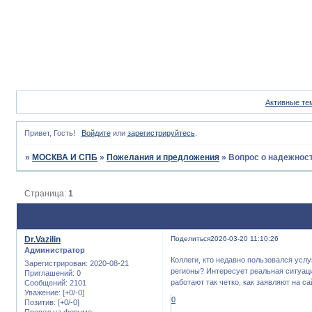
Активные те
Привет, Гость!
Войдите
или
зарегистрируйтесь
.
»
МОСКВА И СПБ
»
Пожелания и предложения
»
Вопрос о надежнос
Страница:
1
Dr.Vazilin
Поделиться
2026-03-20 11:10:26
Администратор
Коллеги, кто недавно пользовался усл
Зарегистрирован
: 2020-08-21
регионы? Интересует реальная ситуаци
Приглашений:
0
работают так четко, как заявляют на с
Сообщений:
2101
Уважение:
[+0/-0]
0
Позитив:
[+0/-0]
Провел на форуме: