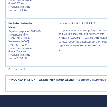
6 дней 17 часов
Последний визит:
Вчера 19:49:44
Fortnite_Fabeshe
Поделиться
2026-03-20 11:20:59
Магнат
Отправляли через них пробную партию 
Зарегистрирован
: 2023-01-11
для меня было главным показателем. 
Приглашений:
0
учетом страховки, чтобы снизить наши
Сообщений:
1066
Уважение:
[+0/-0]
которая берет на себя контроль от скл
Позитив:
[+0/-0]
курсе на каждом этапе, так что за сох
Провел на форуме:
4 дня 10 часов
0
Последний визит:
Вчера 20:30:30
Страница:
1
»
МОСКВА И СПБ
»
Пожелания и предложения
»
Вопрос о надежнос