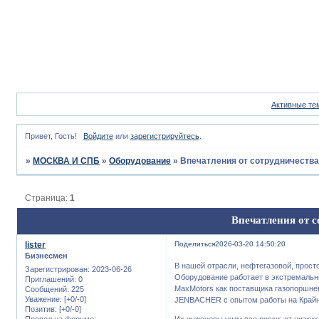
Активные те
Привет, Гость!
Войдите
или
зарегистрируйтесь
.
»
МОСКВА И СПБ
»
Оборудование
»
Впечатления от сотрудничества
Страница:
1
Впечатления от с
lister
Поделиться
2026-03-20 14:50:20
Бизнесмен
В нашей отрасли, нефтегазовой, прост
Зарегистрирован
: 2023-06-26
Оборудование работает в экстремальн
Приглашений:
0
MaxMotors как поставщика газопоршне
Сообщений:
225
Уважение:
[+0/-0]
JENBACHER с опытом работы на Крайн
Позитив:
[+0/-0]
Провел на форуме:
Их инженеры учли все риски: от низки