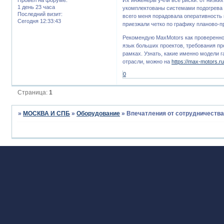
1 день 23 часа
укомплектованы системами подогрева 
Последний визит:
всего меня порадовала оперативность 
Сегодня 12:33:43
приезжали четко по графику планово-п
Рекомендую MaxMotors как проверенн
язык больших проектов, требования п
рамках. Узнать, какие именно модели 
отрасли, можно на
https://max-motors.r
0
Страница:
1
»
МОСКВА И СПБ
»
Оборудование
»
Впечатления от сотрудничества