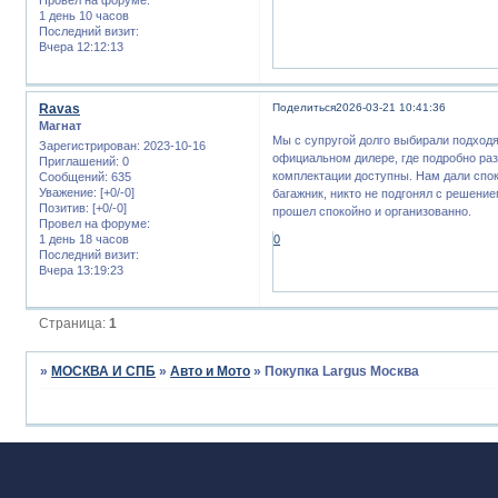
1 день 10 часов
Последний визит:
Вчера 12:12:13
Ravas
Поделиться
2026-03-21 10:41:36
Магнат
Мы с супругой долго выбирали подходя
Зарегистрирован
: 2023-10-16
официальном дилере, где подробно раз
Приглашений:
0
комплектации доступны. Нам дали спок
Сообщений:
635
Уважение:
[+0/-0]
багажник, никто не подгонял с решение
Позитив:
[+0/-0]
прошел спокойно и организованно.
Провел на форуме:
1 день 18 часов
0
Последний визит:
Вчера 13:19:23
Страница:
1
»
МОСКВА И СПБ
»
Авто и Мото
»
Покупка Largus Москва