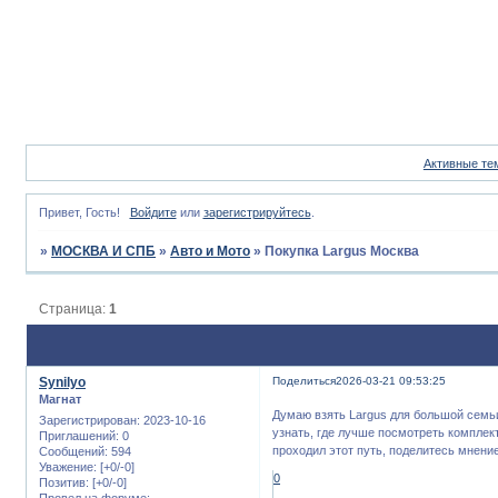
Активные те
Привет, Гость!
Войдите
или
зарегистрируйтесь
.
»
МОСКВА И СПБ
»
Авто и Мото
»
Покупка Largus Москва
Страница:
1
Synilyo
Поделиться
2026-03-21 09:53:25
Магнат
Думаю взять Largus для большой семь
Зарегистрирован
: 2023-10-16
узнать, где лучше посмотреть комплек
Приглашений:
0
проходил этот путь, поделитесь мнени
Сообщений:
594
Уважение:
[+0/-0]
0
Позитив:
[+0/-0]
Провел на форуме: