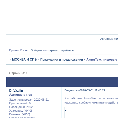
Активные те
Привет, Гость!
Войдите
или
зарегистрируйтесь
.
»
МОСКВА И СПБ
»
Пожелания и предложения
»
АмилТекс пищевые
Страница:
1
Dr.Vazilin
Поделиться
2026-03-31 11:40:27
Администратор
Кто работал с АмилТекс по пищевым ин
Зарегистрирован
: 2020-08-21
насколько удобно с ними взаимодейств
Приглашений:
0
Сообщений:
2102
0
Уважение:
[+0/-0]
Позитив:
[+0/-0]
Провел на форуме: