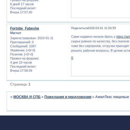
6 дней 17 часов
Последний визит:
Вчера 17:57:40
Fortnite_Fabeshe
Поделиться
2026-03-31 11:53:55
Магнат
Сами недавно начали брать у
https://am
Зарегистрирован
: 2023-01-11
сырье ровное по качеству, без скачков
Приглашений:
0
тоже без сюрпризов, отгрузки приходя
Сообщений:
1067
Уважение:
[+0/-0]
решить рабочие вопросы. В целом ост
Позитив:
[+0/-0]
0
Провел на форуме:
4 дня 10 часов
Последний визит:
Вчера 17:58:09
Страница:
1
»
МОСКВА И СПБ
»
Пожелания и предложения
»
АмилТекс пищевые