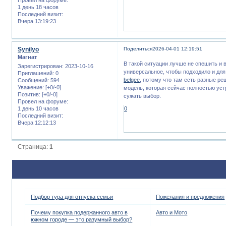
1 день 18 часов
Последний визит:
Вчера 13:19:23
Synilyo
Поделиться
2026-04-01 12:19:51
Магнат
В такой ситуации лучше не спешить и 
Зарегистрирован
: 2023-10-16
универсальное, чтобы подходило и для 
Приглашений:
0
belgee
, потому что там есть разные р
Сообщений:
594
Уважение:
[+0/-0]
модель, которая сейчас полностью устр
Позитив:
[+0/-0]
сужать выбор.
Провел на форуме:
1 день 10 часов
0
Последний визит:
Вчера 12:12:13
Страница:
1
Подбор тура для отпуска семьи
Пожелания и предложения
Почему покупка подержанного авто в
Авто и Мото
южном городе — это разумный выбор?