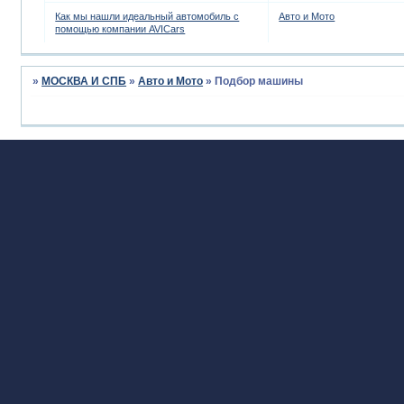
Как мы нашли идеальный автомобиль с
Авто и Мото
помощью компании AVICars
»
МОСКВА И СПБ
»
Авто и Мото
»
Подбор машины