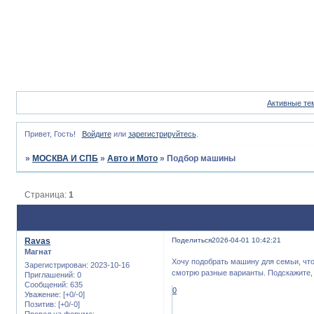
Активные те
Привет, Гость!
Войдите
или
зарегистрируйтесь
.
»
МОСКВА И СПБ
»
Авто и Мото
»
Подбор машины
Страница:
1
Ravas
Поделиться
2026-04-01 10:42:21
Магнат
Хочу подобрать машину для семьи, что
Зарегистрирован
: 2023-10-16
смотрю разные варианты. Подскажите, 
Приглашений:
0
Сообщений:
635
0
Уважение:
[+0/-0]
Позитив:
[+0/-0]
Провел на форуме: