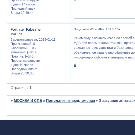
6 дней 17 часов
Последний визит:
Вчера 19:49:44
Fortnite_Fabeshe
Поделиться
2026-04-01 11:37:37
Магнат
Рекомендую ознакомиться со свежей ст
Зарегистрирован
: 2023-01-11
НДС при перемещении техники, практи
Приглашений:
0
сохранность имущества) и безопасная
Сообщений:
1066
Уважение:
[+0/-0]
объясняет, как правильно оформить до
Позитив:
[+0/-0]
информация собрана в материале на 
Провел на форуме:
4 дня 10 часов
0
Последний визит:
Вчера 20:30:30
Страница:
1
»
МОСКВА И СПБ
»
Пожелания и предложения
»
Эвакуация автопарк