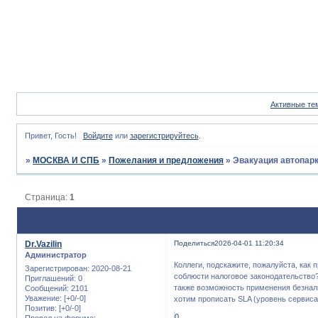
Активные те
Привет, Гость!
Войдите
или
зарегистрируйтесь
.
»
МОСКВА И СПБ
»
Пожелания и предложения
»
Эвакуация автопарк
Страница:
1
Dr.Vazilin
Поделиться
2026-04-01 11:20:34
Администратор
Коллеги, подскажите, пожалуйста, как
Зарегистрирован
: 2020-08-21
соблюсти налоговое законодательство?
Приглашений:
0
также возможность применения безнали
Сообщений:
2101
Уважение:
[+0/-0]
хотим прописать SLA (уровень сервиса
Позитив:
[+0/-0]
0
Провел на форуме: