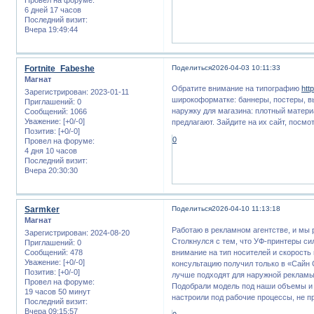
6 дней 17 часов
Последний визит:
Вчера 19:49:44
Fortnite_Fabeshe
Поделиться
2026-04-03 10:11:33
Магнат
Обратите внимание на типографию
http
Зарегистрирован
: 2023-01-11
широкоформатке: баннеры, постеры, вы
Приглашений:
0
наружку для магазина: плотный материа
Сообщений:
1066
Уважение:
[+0/-0]
предлагают. Зайдите на их сайт, посмо
Позитив:
[+0/-0]
0
Провел на форуме:
4 дня 10 часов
Последний визит:
Вчера 20:30:30
Sarmker
Поделиться
2026-04-10 11:13:18
Магнат
Работаю в рекламном агентстве, и мы 
Зарегистрирован
: 2024-08-20
Столкнулся с тем, что УФ-принтеры с
Приглашений:
0
внимание на тип носителей и скорость
Сообщений:
478
Уважение:
[+0/-0]
консультацию получил только в «Сайн
Позитив:
[+0/-0]
лучше подходят для наружной рекламы,
Провел на форуме:
Подобрали модель под наши объемы и 
19 часов 50 минут
настроили под рабочие процессы, не 
Последний визит:
Вчера 09:15:57