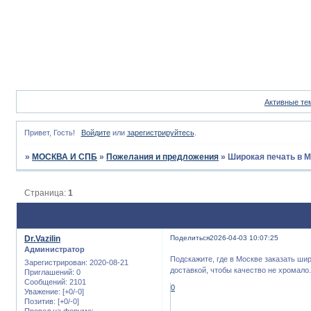
Активные те
Привет, Гость!
Войдите
или
зарегистрируйтесь
.
»
МОСКВА И СПБ
»
Пожелания и предложения
»
Широкая печать в Мо
Страница:
1
Dr.Vazilin
Поделиться
2026-04-03 10:07:25
Администратор
Подскажите, где в Москве заказать ши
Зарегистрирован
: 2020-08-21
доставкой, чтобы качество не хромало
Приглашений:
0
Сообщений:
2101
0
Уважение:
[+0/-0]
Позитив:
[+0/-0]
Провел на форуме: