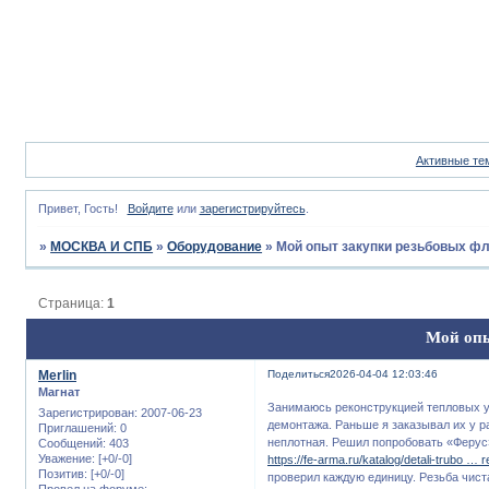
Активные те
Привет, Гость!
Войдите
или
зарегистрируйтесь
.
»
МОСКВА И СПБ
»
Оборудование
»
Мой опыт закупки резьбовых фл
Страница:
1
Мой опы
Merlin
Поделиться
2026-04-04 12:03:46
Магнат
Занимаюсь реконструкцией тепловых у
Зарегистрирован
: 2007-06-23
демонтажа. Раньше я заказывал их у ра
Приглашений:
0
неплотная. Решил попробовать «Ферус»
Сообщений:
403
Уважение:
[+0/-0]
https://fe-arma.ru/katalog/detali-trubo … 
Позитив:
[+0/-0]
проверил каждую единицу. Резьба чист
Провел на форуме: