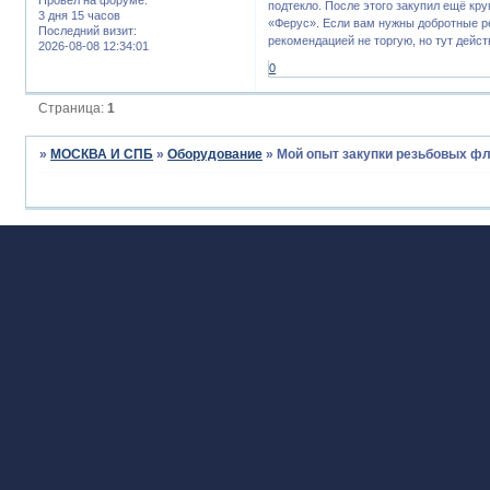
подтекло. После этого закупил ещё кр
3 дня 15 часов
«Ферус». Если вам нужны добротные р
Последний визит:
рекомендацией не торгую, но тут дейс
2026-08-08 12:34:01
0
Страница:
1
»
МОСКВА И СПБ
»
Оборудование
»
Мой опыт закупки резьбовых фл