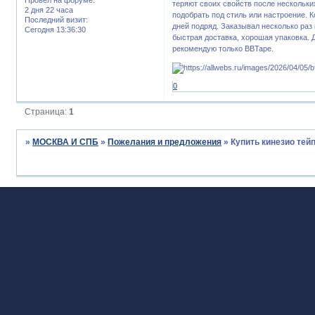
теряют своих свойств после нескольки
2 дня 22 часа
подобрать под стиль или настроение. К
Последний визит:
дней подряд. Заказывал несколько раз 
Сегодня 13:36:30
быстрая доставка, хорошая упаковка. Д
рекомендую только BBTape.
0
Страница:
1
»
МОСКВА И СПБ
»
Пожелания и предложения
»
Купить кинезио тей