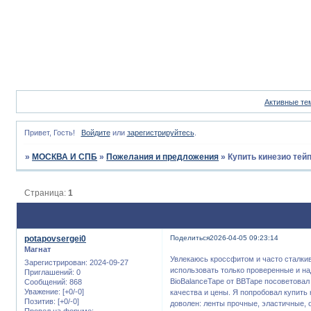
Активные те
Привет, Гость!
Войдите
или
зарегистрируйтесь
.
»
МОСКВА И СПБ
»
Пожелания и предложения
»
Купить кинезио тей
Страница:
1
potapovsergei0
Поделиться
2026-04-05 09:23:14
Магнат
Увлекаюсь кроссфитом и часто сталки
Зарегистрирован
: 2024-09-27
использовать только проверенные и н
Приглашений:
0
BioBalanceTape от BBTape посоветовал 
Сообщений:
868
Уважение:
[+0/-0]
качества и цены. Я попробовал купить
Позитив:
[+0/-0]
доволен: ленты прочные, эластичные, 
Провел на форуме: