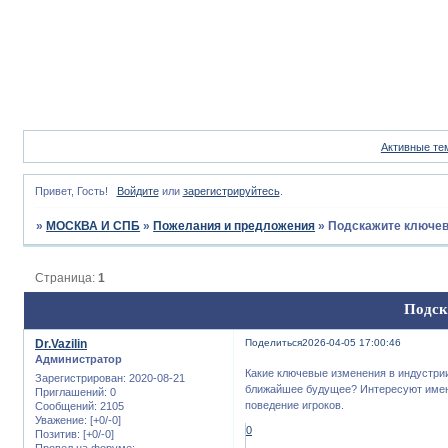
Активные те
Привет, Гость!
Войдите
или
зарегистрируйтесь
.
»
МОСКВА И СПБ
»
Пожелания и предложения
»
Подскажите ключев
Страница:
1
Подск
Dr.Vazilin
Поделиться
2026-04-05 17:00:46
Администратор
Какие ключевые изменения в индустрии
Зарегистрирован
: 2020-08-21
ближайшее будущее? Интересуют имен
Приглашений:
0
поведение игроков.
Сообщений:
2105
Уважение:
[+0/-0]
0
Позитив:
[+0/-0]
Провел на форуме: