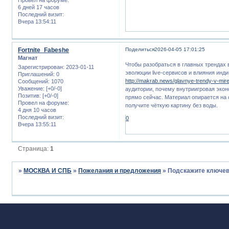
6 дней 17 часов
Последний визит:
Вчера 13:54:11
Fortnite_Fabeshe
Поделиться
2026-04-05 17:01:25
Магнат
Чтобы разобраться в главных трендах 
Зарегистрирован
: 2023-01-11
эволюции live-сервисов и влияния инд
Приглашений:
0
http://makrab.news/glavnye-trendy-v-mire
Сообщений:
1070
Уважение:
[+0/-0]
аудитории, почему внутриигровая экон
Позитив:
[+0/-0]
прямо сейчас. Материал опирается на 
Провел на форуме:
получите чёткую картину без воды.
4 дня 10 часов
Последний визит:
0
Вчера 13:55:11
Страница:
1
»
МОСКВА И СПБ
»
Пожелания и предложения
»
Подскажите ключев