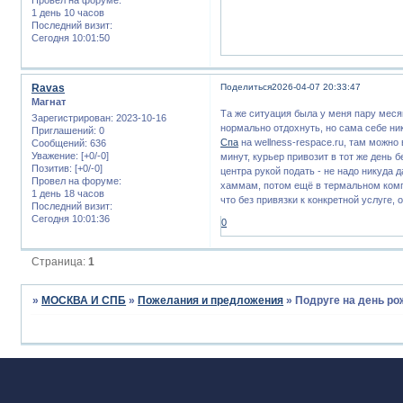
1 день 10 часов
Последний визит:
Сегодня 10:01:50
Ravas
Поделиться
2026-04-07 20:33:47
Магнат
Та же ситуация была у меня пару месяц
Зарегистрирован
: 2023-10-16
нормально отдохнуть, но сама себе ник
Приглашений:
0
Спа
на wellness-respace.ru, там можн
Сообщений:
636
Уважение:
[+0/-0]
минут, курьер привозит в тот же день 
Позитив:
[+0/-0]
центра рукой подать - не надо никуда д
Провел на форуме:
хаммам, потом ещё в термальном компл
1 день 18 часов
что без привязки к конкретной услуге,
Последний визит:
Сегодня 10:01:36
0
Страница:
1
»
МОСКВА И СПБ
»
Пожелания и предложения
»
Подруге на день р