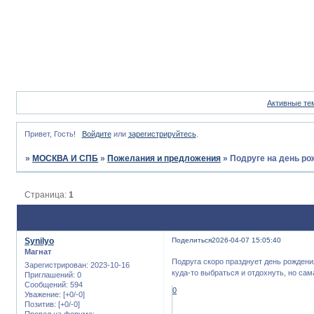
Активные те
Привет, Гость!
Войдите
или
зарегистрируйтесь
.
»
МОСКВА И СПБ
»
Пожелания и предложения
»
Подруге на день р
Страница:
1
Synilyo
Поделиться
2026-04-07 15:05:40
Магнат
Подруга скоро празднует день рождения
Зарегистрирован
: 2023-10-16
куда-то выбраться и отдохнуть, но сам
Приглашений:
0
Сообщений:
594
0
Уважение:
[+0/-0]
Позитив:
[+0/-0]
Провел на форуме: