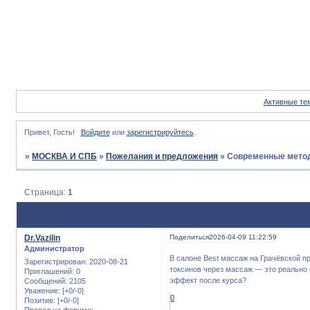
Активные те
Привет, Гость!
Войдите
или
зарегистрируйтесь
.
»
МОСКВА И СПБ
»
Пожелания и предложения
»
Современные мето
Страница:
1
Dr.Vazilin
Поделиться
2026-04-09 11:22:59
Администратор
В салоне Best массаж на Грачёвской 
Зарегистрирован
: 2020-08-21
токсинов через массаж — это реально 
Приглашений:
0
эффект после курса?
Сообщений:
2105
Уважение:
[+0/-0]
0
Позитив:
[+0/-0]
Провел на форуме: