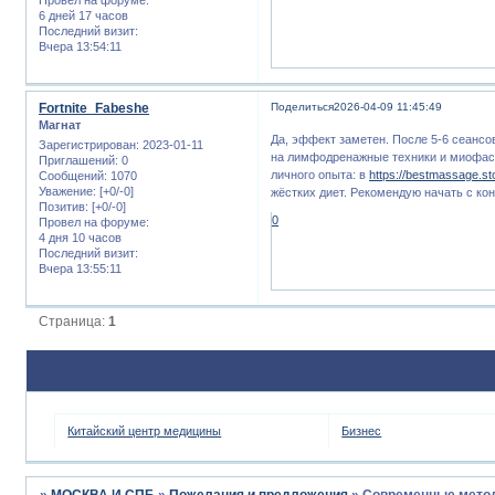
6 дней 17 часов
Последний визит:
Вчера 13:54:11
Fortnite_Fabeshe
Поделиться
2026-04-09 11:45:49
Магнат
Да, эффект заметен. После 5-6 сеансо
Зарегистрирован
: 2023-01-11
на лимфодренажные техники и миофас
Приглашений:
0
личного опыта: в
https://bestmassage.st
Сообщений:
1070
Уважение:
[+0/-0]
жёстких диет. Рекомендую начать с ко
Позитив:
[+0/-0]
0
Провел на форуме:
4 дня 10 часов
Последний визит:
Вчера 13:55:11
Страница:
1
Китайский центр медицины
Бизнес