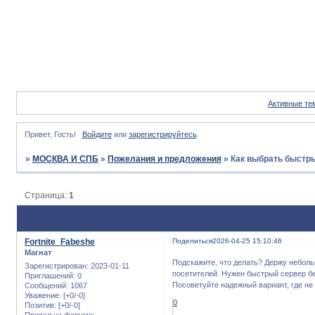
Активные те
Привет, Гость!
Войдите
или
зарегистрируйтесь
.
»
МОСКВА И СПБ
»
Пожелания и предложения
»
Как выбрать быстр
Страница:
1
Fortnite_Fabeshe
Поделиться
2026-04-25 15:10:46
Магнат
Подскажите, что делать? Держу неболь
Зарегистрирован
: 2023-01-11
посетителей. Нужен быстрый сервер бе
Приглашений:
0
Посоветуйте надежный вариант, где не
Сообщений:
1067
Уважение:
[+0/-0]
0
Позитив:
[+0/-0]
Провел на форуме: