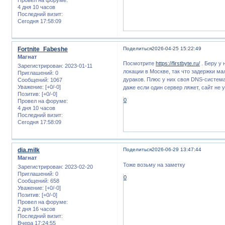
4 дня 10 часов
Последний визит:
Сегодня 17:58:09
Fortnite_Fabeshe
Поделиться
2026-04-25 15:22:49
Магнат
Посмотрите
https://firstbyte.ru/
. Беру у
Зарегистрирован
: 2023-01-11
локации в Москве, так что задержки ма
Приглашений:
0
дураков. Плюс у них своя DNS-систем
Сообщений:
1067
Уважение:
[+0/-0]
даже если один сервер ляжет, сайт не 
Позитив:
[+0/-0]
0
Провел на форуме:
4 дня 10 часов
Последний визит:
Сегодня 17:58:09
dia.milk
Поделиться
2026-06-29 13:47:44
Магнат
Тоже возьму на заметку
Зарегистрирован
: 2023-02-20
Приглашений:
0
0
Сообщений:
658
Уважение:
[+0/-0]
Позитив:
[+0/-0]
Провел на форуме:
2 дня 16 часов
Последний визит:
Вчера 17:24:55