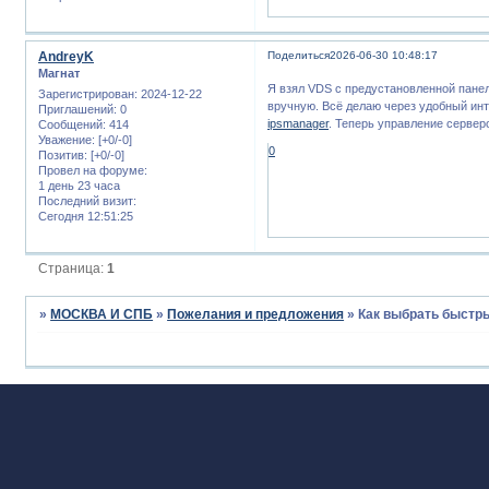
AndreyK
Поделиться
2026-06-30 10:48:17
Магнат
Я взял VDS с предустановленной панел
Зарегистрирован
: 2024-12-22
вручную. Всё делаю через удобный инт
Приглашений:
0
ipsmanager
. Теперь управление серве
Сообщений:
414
Уважение:
[+0/-0]
0
Позитив:
[+0/-0]
Провел на форуме:
1 день 23 часа
Последний визит:
Сегодня 12:51:25
Страница:
1
»
МОСКВА И СПБ
»
Пожелания и предложения
»
Как выбрать быстр