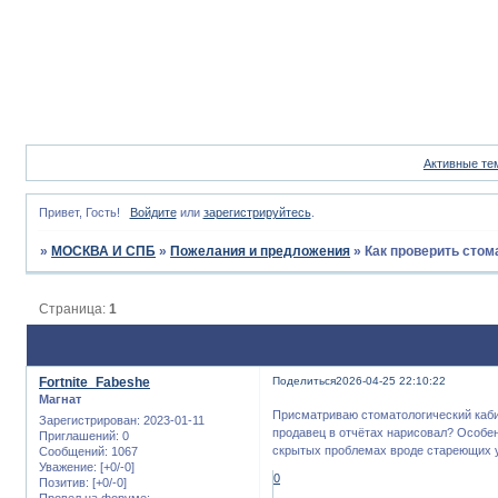
Активные те
Привет, Гость!
Войдите
или
зарегистрируйтесь
.
»
МОСКВА И СПБ
»
Пожелания и предложения
»
Как проверить стом
Страница:
1
Fortnite_Fabeshe
Поделиться
2026-04-25 22:10:22
Магнат
Присматриваю стоматологический кабин
Зарегистрирован
: 2023-01-11
продавец в отчётах нарисовал? Особенн
Приглашений:
0
скрытых проблемах вроде стареющих у
Сообщений:
1067
Уважение:
[+0/-0]
0
Позитив:
[+0/-0]
Провел на форуме: