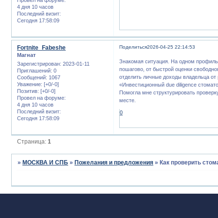
4 дня 10 часов
Последний визит:
Сегодня 17:58:09
Fortnite_Fabeshe
Поделиться
2026-04-25 22:14:53
Магнат
Знакомая ситуация. На одном профил
Зарегистрирован
: 2023-01-11
пошагово, от быстрой оценки свободног
Приглашений:
0
отделить личные доходы владельца от 
Сообщений:
1067
Уважение:
[+0/-0]
«Инвестиционный due diligence стомат
Позитив:
[+0/-0]
Помогла мне структурировать проверку
Провел на форуме:
месте.
4 дня 10 часов
Последний визит:
0
Сегодня 17:58:09
Страница:
1
»
МОСКВА И СПБ
»
Пожелания и предложения
»
Как проверить стом