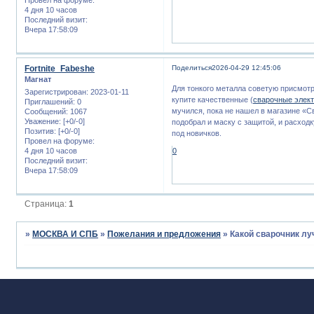
4 дня 10 часов
Последний визит:
Вчера 17:58:09
Fortnite_Fabeshe
Поделиться
2026-04-29 12:45:06
Магнат
Для тонкого металла советую присмотр
Зарегистрирован
: 2023-01-11
купите качественные (
сварочные элек
Приглашений:
0
мучился, пока не нашел в магазине «
Сообщений:
1067
Уважение:
[+0/-0]
подобрал и маску с защитой, и расходк
Позитив:
[+0/-0]
под новичков.
Провел на форуме:
4 дня 10 часов
0
Последний визит:
Вчера 17:58:09
Страница:
1
»
МОСКВА И СПБ
»
Пожелания и предложения
»
Какой сварочник лу