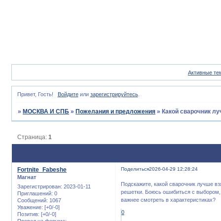
Активные те
Привет, Гость!
Войдите
или
зарегистрируйтесь
.
»
МОСКВА И СПБ
»
Пожелания и предложения
»
Какой сварочник лу
Страница:
1
Fortnite_Fabeshe
Поделиться
2026-04-29 12:28:24
Магнат
Подскажите, какой сварочник лучше взя
Зарегистрирован
: 2023-01-11
решетки. Боюсь ошибиться с выбором, 
Приглашений:
0
важнее смотреть в характеристиках?
Сообщений:
1067
Уважение:
[+0/-0]
0
Позитив:
[+0/-0]
Провел на форуме: