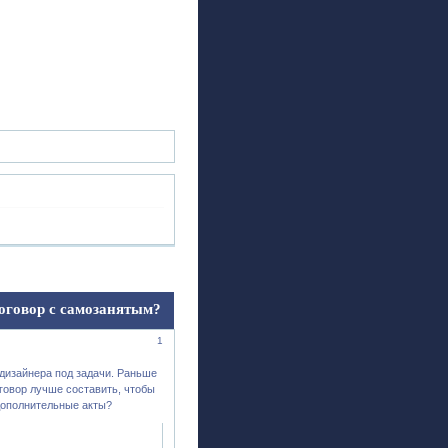
ск
Регистрация
Войти
оговор с самозанятым?
1
дизайнера под задачи. Раньше
оговор лучше составить, чтобы
дополнительные акты?