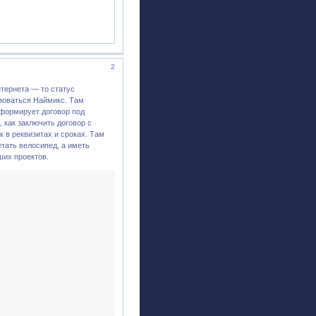
2
нтернета — то статус
ьзоваться Наймикс. Там
 формирует договор под
 как заключить договор с
 в реквизитах и сроках. Там
етать велосипед, а иметь
ших проектов.