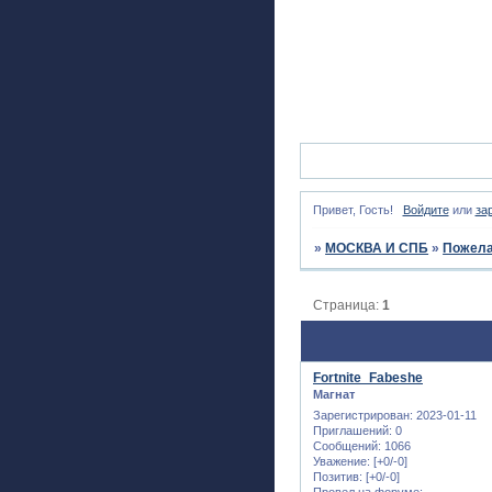
Привет, Гость!
Войдите
или
за
»
МОСКВА И СПБ
»
Пожела
Страница:
1
Fortnite_Fabeshe
Магнат
Зарегистрирован
: 2023-01-11
Приглашений:
0
Сообщений:
1066
Уважение:
[+0/-0]
Позитив:
[+0/-0]
Провел на форуме: