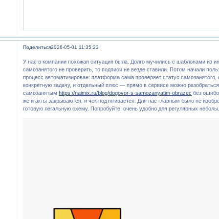
Поделиться
2026-05-01 11:35:23
У нас в компании похожая ситуация была. Долго мучились с шаблонами из и
самозанятого не проверить, то подписи не везде ставили. Потом начали пол
процесс автоматизирован: платформа сама проверяет статус самозанятого,
конкретную задачу, и отдельный плюс — прямо в сервисе можно разобраться,
самозанятым
https://naimix.ru/blog/dogovor-s-samozanyatim-obrazec
без ошибок
же и акты закрываются, и чек подтягивается. Для нас главным было не изобр
готовую легальную схему. Попробуйте, очень удобно для регулярных неболь