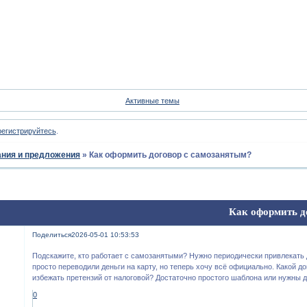
Форум
Участники
Пои
Активные темы
регистрируйтесь
.
ния и предложения
»
Как оформить договор с самозанятым?
Как оформить д
Поделиться
2026-05-01 10:53:53
Подскажите, кто работает с самозанятыми? Нужно периодически привлекать 
просто переводили деньги на карту, но теперь хочу всё официально. Какой д
избежать претензий от налоговой? Достаточно простого шаблона или нужны 
0