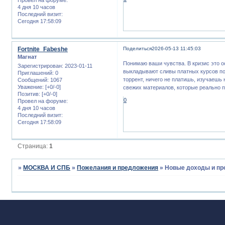
4 дня 10 часов
Последний визит:
Сегодня 17:58:09
Fortnite_Fabeshe
Поделиться
2026-05-13 11:45:03
Магнат
Понимаю ваши чувства. В кризис это 
Зарегистрирован
: 2023-01-11
выкладывают сливы платных курсов по 
Приглашений:
0
торрент, ничего не платишь, изучаешь
Сообщений:
1067
Уважение:
[+0/-0]
свежих материалов, которые реально 
Позитив:
[+0/-0]
0
Провел на форуме:
4 дня 10 часов
Последний визит:
Сегодня 17:58:09
Страница:
1
»
МОСКВА И СПБ
»
Пожелания и предложения
»
Новые доходы и пр