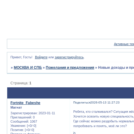
Активные те
Привет, Гость!
Войдите
или
зарегистрируйтесь
.
»
МОСКВА И СПБ
»
Пожелания и предложения
»
Новые доходы и пр
Страница:
1
Fortnite_Fabeshe
Поделиться
2026-05-13 11:27:23
Магнат
Ребята, кто сталкивался? Ситуация жёс
Зарегистрирован
: 2023-01-11
Хочется освоить новую специальность,
Приглашений:
0
Где сейчас можно раздобыть нормальн
Сообщений:
1067
Уважение:
[+0/-0]
попробовать и понять, моё ли это?
Позитив:
[+0/-0]
0
Провел на форуме: